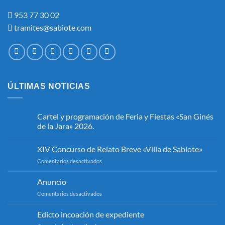
953 77 30 02
tramites@sabiote.com
ÚLTIMAS NOTICIAS
Cartel y programación de Feria y Fiestas «San Ginés
de la Jara» 2026.
No
hay
XIV Concurso de Relato Breve «Villa de Sabiote»
comentarios
en
en
Comentarios desactivados
Cartel
y
XIV
programación
Concurso
Anuncio
de
de
Feria
en
Comentarios desactivados
y
Relato
Fiestas
Anuncio
Breve
«San
«Villa
Edicto incoación de expediente
Ginés
de
de