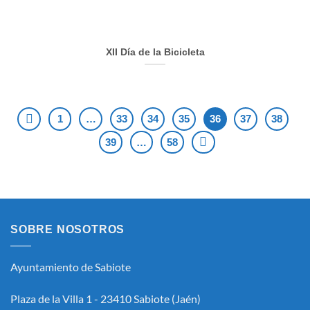
XII Día de la Bicicleta
1
…
33
34
35
36
37
38
39
…
58
SOBRE NOSOTROS
Ayuntamiento de Sabiote
Plaza de la Villa 1 - 23410 Sabiote (Jaén)