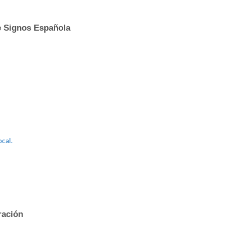
e Signos Española
ocal.
ración