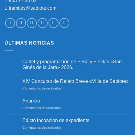
953 77 30 02
tramites@sabiote.com
ÚLTIMAS NOTICIAS
Cartel y programación de Feria y Fiestas «San
Ginés de la Jara» 2026.
No
hay
XIV Concurso de Relato Breve «Villa de Sabiote»
comentarios
en
en
Comentarios desactivados
Cartel
y
XIV
programación
Concurso
Anuncio
de
de
Feria
en
Comentarios desactivados
y
Relato
Fiestas
Anuncio
Breve
«San
«Villa
Edicto incoación de expediente
Ginés
de
de
en
Comentarios desactivados
la
Sabiote»
Jara»
Edicto