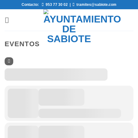
Saltar
Contacto:
953 77 30 02
|
tramites@sabiote.com
al
contenido
EVENTOS