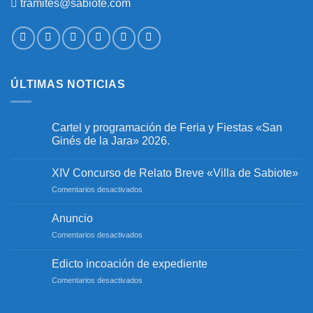
tramites@sabiote.com
ÚLTIMAS NOTICIAS
Cartel y programación de Feria y Fiestas «San
Ginés de la Jara» 2026.
No
hay
XIV Concurso de Relato Breve «Villa de Sabiote»
comentarios
en
en
Comentarios desactivados
Cartel
y
XIV
programación
Concurso
Anuncio
de
de
Feria
en
Comentarios desactivados
y
Relato
Fiestas
Anuncio
Breve
«San
«Villa
Edicto incoación de expediente
Ginés
de
de
en
Comentarios desactivados
la
Sabiote»
Jara»
Edicto
2026.
incoación