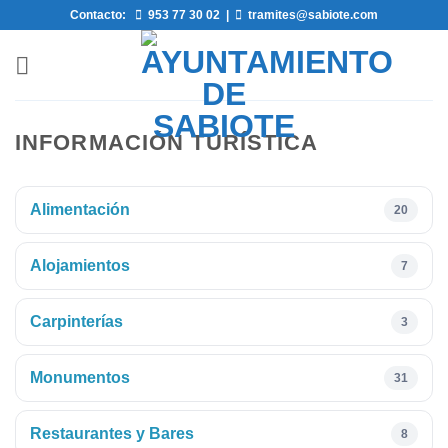
Saltar
Contacto:
953 77 30 02
|
tramites@sabiote.com
al
contenido
INFORMACIÓN TURÍSTICA
Alimentación
20
Alojamientos
7
Carpinterías
3
Monumentos
31
Restaurantes y Bares
8