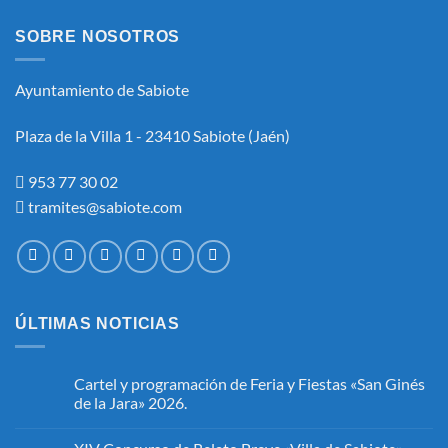
SOBRE NOSOTROS
Ayuntamiento de Sabiote
Plaza de la Villa 1 - 23410 Sabiote (Jaén)
953 77 30 02
tramites@sabiote.com
ÚLTIMAS NOTICIAS
Cartel y programación de Feria y Fiestas «San Ginés
de la Jara» 2026.
No
hay