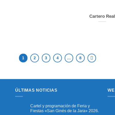
Cartero Real
1
2
3
4
…
8
ÚLTIMAS NOTICIAS
WE
Cartel y programación de Feria y
Fiestas «San Ginés de la Jara» 2026.