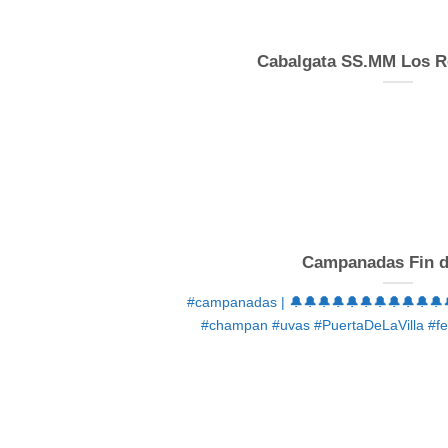
Cabalgata SS.MM Los 
Campanadas Fin 
#campanadas | 🔔🔔🔔🔔🔔🔔🔔🔔🔔🔔🔔🔔
#champan #uvas #PuertaDeLaVilla #fel