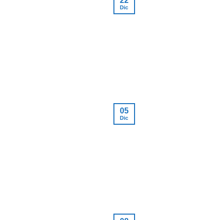
22
Dic
05
Dic