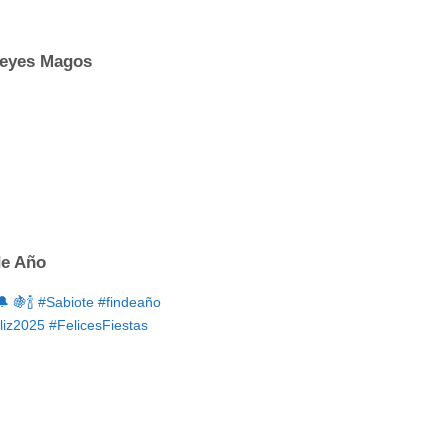
Reyes Magos
de Año
 🍇🍾 #Sabiote #findeaño
iz2025 #FelicesFiestas