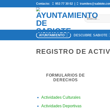
Saltar
Contacto:
953 77 30 02
|
tramites@sabiote.c
al
contenido
AYUNTAMIENTO
DESCUBRE SABIOTE
REGISTRO DE ACTI
FORMULARIOS DE
DERECHOS
Actividades Culturales
Actividades Deportivas