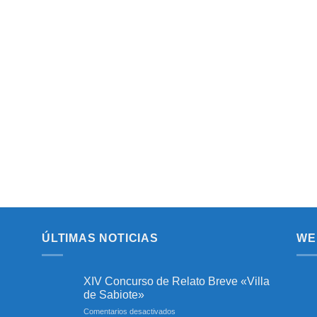
ÚLTIMAS NOTICIAS
WE
XIV Concurso de Relato Breve «Villa
de Sabiote»
en
Comentarios desactivados