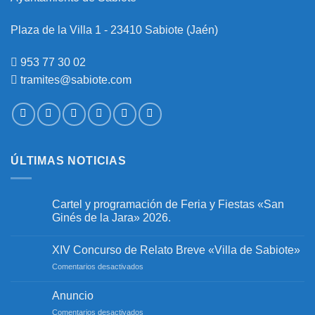
Plaza de la Villa 1 - 23410 Sabiote (Jaén)
953 77 30 02
tramites@sabiote.com
ÚLTIMAS NOTICIAS
Cartel y programación de Feria y Fiestas «San
Ginés de la Jara» 2026.
No
hay
XIV Concurso de Relato Breve «Villa de Sabiote»
comentarios
en
en
Comentarios desactivados
Cartel
y
XIV
programación
Concurso
Anuncio
de
de
Feria
en
Comentarios desactivados
y
Relato