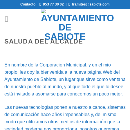
Saltar
Contacto:
953 77 30 02
|
tramites@sabiote.com
al
contenido
SALUDA DEL ALCALDE
En nombre de la Corporación Municipal, y en el mio
propio, les doy la bienvenida a la nueva página Web del
Ayuntamiento de Sabiote, un lugar que sirve como ventana
de nuestro pueblo al mundo, y al que todo el que lo desee
está invitado a asomarse para conocernos un poco mejor.
Las nuevas tecnologías ponen a nuestro alcance, sistemas
de comunicación hace años impensables y, del mismo
modo que utilizamos otros medios de información que la
sociedad moderna nos proporciona, nosotros queremos