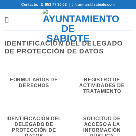
Saltar
Contacto:
953 77 30 02
|
tramites@sabiote.com
al
contenido
IDENTIFICACIÓN DEL DELEGADO
DE PROTECCIÓN DE DATOS
FORMULARIOS DE
REGISTRO DE
DERECHOS
ACTIVIDADES DE
TRATAMIENTO
IDENTIFICACIÓN DEL
SOLICITUD DE
DELEGADO DE
ACCESO A LA
PROTECCIÓN DE
INFORMACIÓN
DATOS
PÚBLICA