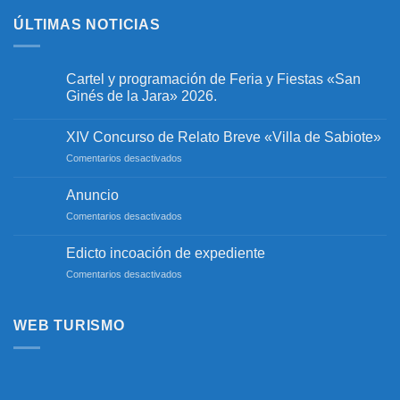
ÚLTIMAS NOTICIAS
Cartel y programación de Feria y Fiestas «San
Ginés de la Jara» 2026.
No
hay
XIV Concurso de Relato Breve «Villa de Sabiote»
comentarios
en
en
Comentarios desactivados
Cartel
y
XIV
programación
Concurso
Anuncio
de
de
Feria
en
Comentarios desactivados
y
Relato
Fiestas
Anuncio
Breve
«San
«Villa
Edicto incoación de expediente
Ginés
de
de
en
Comentarios desactivados
la
Sabiote»
Jara»
Edicto
2026.
incoación
de
WEB TURISMO
expediente