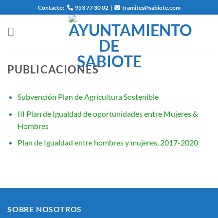
Saltar
Contacto:
953 77 30 02
|
tramites@sabiote.com
al
contenido
PUBLICACIONES
Subvención Plan de Agricultura Sostenible
III Plan de Igualdad de oportunidades entre Mujeres &
Hombres
Plan de Igualdad entre hombres y mujeres, 2017-2020
SOBRE NOSOTROS