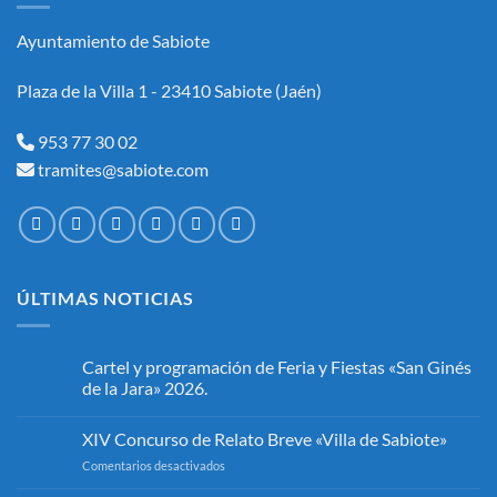
Ayuntamiento de Sabiote
Plaza de la Villa 1 - 23410 Sabiote (Jaén)
953 77 30 02
tramites@sabiote.com
ÚLTIMAS NOTICIAS
Cartel y programación de Feria y Fiestas «San Ginés
de la Jara» 2026.
No
hay
XIV Concurso de Relato Breve «Villa de Sabiote»
comentarios
en
en
Comentarios desactivados
Cartel
y
XIV
programación