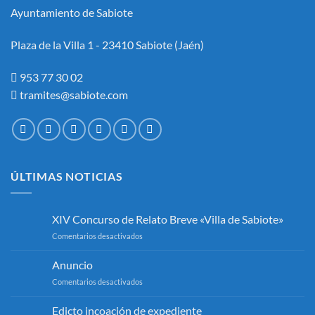
Ayuntamiento de Sabiote
Plaza de la Villa 1 - 23410 Sabiote (Jaén)
953 77 30 02
tramites@sabiote.com
ÚLTIMAS NOTICIAS
XIV Concurso de Relato Breve «Villa de Sabiote»
en
Comentarios desactivados
XIV
Concurso
Anuncio
de
en
Comentarios desactivados
Relato
Anuncio
Breve
«Villa
Edicto incoación de expediente