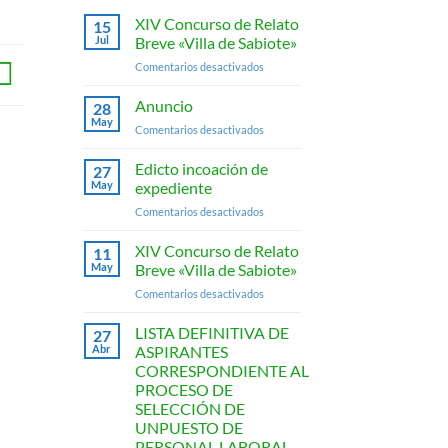
XIV Concurso de Relato
15
Jul
Breve «Villa de Sabiote»
en
Comentarios desactivados
XIV
Concurso
Anuncio
28
de
May
en
Comentarios desactivados
Relato
Anuncio
Breve
Edicto incoación de
«Villa
27
May
expediente
de
Sabiote»
en
Comentarios desactivados
Edicto
incoación
XIV Concurso de Relato
11
de
May
Breve «Villa de Sabiote»
expediente
en
Comentarios desactivados
XIV
Concurso
LISTA DEFINITIVA DE
27
de
Abr
ASPIRANTES
Relato
CORRESPONDIENTE AL
Breve
PROCESO DE
«Villa
SELECCIÓN DE
de
UNPUESTO DE
Sabiote»
PERSONAL LABORAL