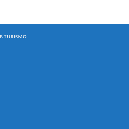
ASIMILADO
AL
SUBGRUPO
C1
(ADMINISTRATIVOAREA
DE
INTERVENCION-
B TURISMO
TESORERÍA)
Y
FORMACIÓN
DE
BOLSA
DE
EMPLEO
DEL
AYUNTAMIENTO
DE
SABIOTE.