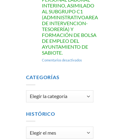
INTERINO, ASIMILADO
AL SUBGRUPO C1
(ADMINISTRATIVOAREA
DE INTERVENCION-
TESORERÍA) Y
FORMACIÓN DE BOLSA
DE EMPLEO DEL
AYUNTAMIENTO DE
SABIOTE.
en
Comentarios desactivados
LISTA
DEFINITIVA
DE
CATEGORÍAS
ASPIRANTES
CORRESPONDIENTE
AL
Categorías
PROCESO
DE
SELECCIÓN
DE
HISTÓRICO
UNPUESTO
DE
PERSONAL
Histórico
LABORAL
INTERINO,