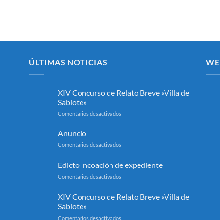
ÚLTIMAS NOTICIAS
WE
XIV Concurso de Relato Breve «Villa de
Sabiote»
en
Comentarios desactivados
XIV
Concurso
Anuncio
de
en
Comentarios desactivados
Relato
Anuncio
Breve
Edicto incoación de expediente
«Villa
de
en
Comentarios desactivados
Sabiote»
Edicto
incoación
XIV Concurso de Relato Breve «Villa de
de
Sabiote»
expediente
en
Comentarios desactivados