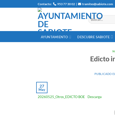
Saltar
Contacto:
953 77 30 02
|
tramites@sabiote.com
al
contenido
AYUNTAMIENTO
DESCUBRE SABIOTE
N
Edicto 
PUBLICADO E
27
May
20260525_Otros_EDICTO BOE
Descarga