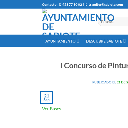
Saltar
Contacto:
953 77 30 02
|
tramites@sabiote.com
al
contenido
AYUNTAMIENTO
DESCUBRE SABIOTE
I Concurso de Pintur
PUBLICADO EL
21 DE 
21
Sep
Ver Bases.