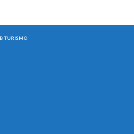
ASIMILADO
AL
SUBGRUPO
C1
(ADMINISTRATIVOAREA
DE
INTERVENCION-
B TURISMO
TESORERÍA)
Y
FORMACIÓN
DE
BOLSA
DE
EMPLEO
DEL
AYUNTAMIENTO
DE
SABIOTE.