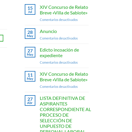
XIV Concurso de Relato
15
Jul
Breve «Villa de Sabiote»
en
Comentarios desactivados
XIV
Concurso
Anuncio
28
de
May
en
Comentarios desactivados
Relato
Anuncio
Breve
Edicto incoación de
«Villa
27
May
expediente
de
Sabiote»
en
Comentarios desactivados
Edicto
incoación
XIV Concurso de Relato
11
de
May
Breve «Villa de Sabiote»
expediente
en
Comentarios desactivados
XIV
Concurso
LISTA DEFINITIVA DE
27
de
Abr
ASPIRANTES
Relato
CORRESPONDIENTE AL
Breve
PROCESO DE
«Villa
SELECCIÓN DE
de
UNPUESTO DE
Sabiote»
PERSONAL LABORAL