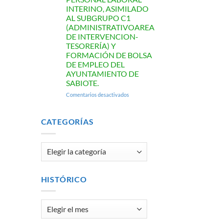
INTERINO, ASIMILADO
AL SUBGRUPO C1
(ADMINISTRATIVOAREA
DE INTERVENCION-
TESORERÍA) Y
FORMACIÓN DE BOLSA
DE EMPLEO DEL
AYUNTAMIENTO DE
SABIOTE.
en
Comentarios desactivados
LISTA
DEFINITIVA
DE
CATEGORÍAS
ASPIRANTES
CORRESPONDIENTE
AL
Categorías
PROCESO
DE
SELECCIÓN
DE
HISTÓRICO
UNPUESTO
DE
PERSONAL
Histórico
LABORAL
INTERINO,