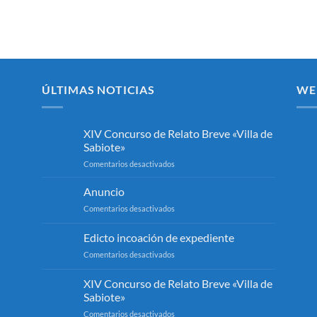
ÚLTIMAS NOTICIAS
WE
XIV Concurso de Relato Breve «Villa de
Sabiote»
en
Comentarios desactivados
XIV
Concurso
Anuncio
de
en
Comentarios desactivados
Relato
Anuncio
Breve
Edicto incoación de expediente
«Villa
de
en
Comentarios desactivados
Sabiote»
Edicto
incoación
XIV Concurso de Relato Breve «Villa de
de
Sabiote»
expediente
en
Comentarios desactivados