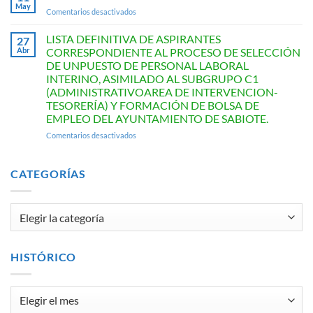
de
May
en
Comentarios desactivados
expediente
XIV
Concurso
LISTA DEFINITIVA DE ASPIRANTES
27
de
Abr
CORRESPONDIENTE AL PROCESO DE SELECCIÓN
Relato
DE UNPUESTO DE PERSONAL LABORAL
Breve
INTERINO, ASIMILADO AL SUBGRUPO C1
«Villa
(ADMINISTRATIVOAREA DE INTERVENCION-
de
TESORERÍA) Y FORMACIÓN DE BOLSA DE
Sabiote»
EMPLEO DEL AYUNTAMIENTO DE SABIOTE.
en
Comentarios desactivados
LISTA
DEFINITIVA
DE
CATEGORÍAS
ASPIRANTES
CORRESPONDIENTE
AL
Categorías
PROCESO
DE
SELECCIÓN
DE
HISTÓRICO
UNPUESTO
DE
PERSONAL
Histórico
LABORAL
INTERINO,