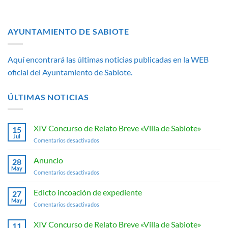
AYUNTAMIENTO DE SABIOTE
Aquí encontrará las últimas noticias publicadas en la WEB
oficial del Ayuntamiento de Sabiote.
ÚLTIMAS NOTICIAS
XIV Concurso de Relato Breve «Villa de Sabiote»
15
Jul
en
Comentarios desactivados
XIV
Concurso
Anuncio
28
de
May
en
Comentarios desactivados
Relato
Anuncio
Breve
Edicto incoación de expediente
«Villa
27
May
de
en
Comentarios desactivados
Sabiote»
Edicto
incoación
XIV Concurso de Relato Breve «Villa de Sabiote»
11