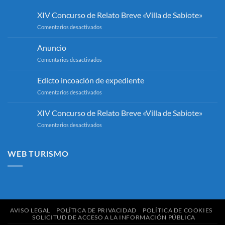
XIV Concurso de Relato Breve «Villa de Sabiote»
en
Comentarios desactivados
XIV
Concurso
Anuncio
de
en
Comentarios desactivados
Relato
Anuncio
Breve
«Villa
Edicto incoación de expediente
de
en
Comentarios desactivados
Sabiote»
Edicto
incoación
XIV Concurso de Relato Breve «Villa de Sabiote»
de
en
Comentarios desactivados
expediente
XIV
Concurso
de
WEB TURISMO
Relato
Breve
«Villa
de
Sabiote»
AVISO LEGAL
POLÍTICA DE PRIVACIDAD
POLÍTICA DE COOKIES
SOLICITUD DE ACCESO A LA INFORMACIÓN PÚBLICA