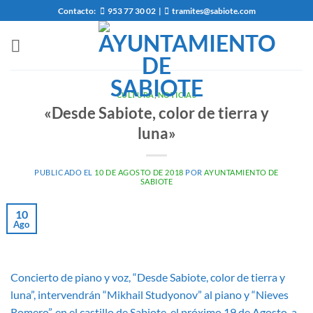
Saltar
Contacto:
953 77 30 02
|
tramites@sabiote.com
al
contenido
CULTURA
,
NOTICIAS
«Desde Sabiote, color de tierra y
luna»
PUBLICADO EL
10 DE AGOSTO DE 2018
POR
AYUNTAMIENTO DE
SABIOTE
10
Ago
Concierto de piano y voz, “Desde Sabiote, color de tierra y
luna”, intervendrán “Mikhail Studyonov” al piano y “Nieves
Romero”, en el castillo de Sabiote, el próximo 19 de Agosto, a