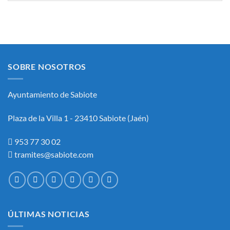
ASIMILADO
AL
SUBGRUPO
C1
(ADMINISTRATIVOAREA
DE
INTERVENCION-
SOBRE NOSOTROS
TESORERÍA)
Y
FORMACIÓN
Ayuntamiento de Sabiote
DE
BOLSA
DE
Plaza de la Villa 1 - 23410 Sabiote (Jaén)
EMPLEO
DEL
AYUNTAMIENTO
953 77 30 02
DE
tramites@sabiote.com
SABIOTE.
ÚLTIMAS NOTICIAS