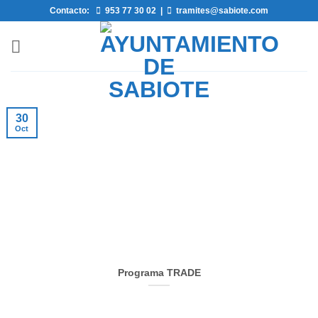
Saltar
Contacto:
953 77 30 02
|
tramites@sabiote.com
al
contenido
30
Oct
Programa TRADE