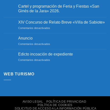
Cartel y programación de Feria y Fiestas «San
Ginés de la Jara» 2026.
No
hay
XIV Concurso de Relato Breve «Villa de Sabiote»
comentarios
en
en
Comentarios desactivados
Cartel
y
XIV
programación
Concurso
Anuncio
de
de
Feria
en
Comentarios desactivados
y
Relato
Fiestas
Anuncio
Breve
«San
«Villa
Edicto incoación de expediente
Ginés
de
de
en
Comentarios desactivados
la
Sabiote»
Jara»
Edicto
2026.
incoación
de
WEB TURISMO
expediente
AVISO LEGAL
POLÍTICA DE PRIVACIDAD
POLÍTICA DE COOKIES
SOLICITUD DE ACCESO A LA INFORMACIÓN PÚBLICA