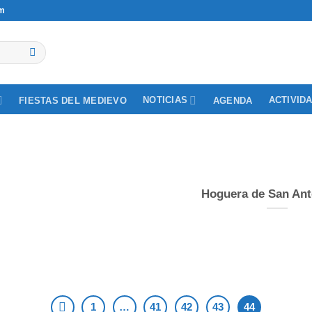
om
NOTICIAS
ACTIVID
FIESTAS DEL MEDIEVO
AGENDA
Hoguera de San Ant
1
…
41
42
43
44