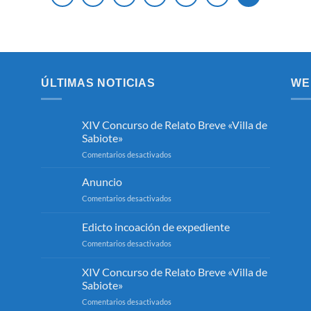
ÚLTIMAS NOTICIAS
WE
XIV Concurso de Relato Breve «Villa de
Sabiote»
en
Comentarios desactivados
XIV
Concurso
Anuncio
de
en
Comentarios desactivados
Relato
Anuncio
Breve
Edicto incoación de expediente
«Villa
de
en
Comentarios desactivados
Sabiote»
Edicto
incoación
XIV Concurso de Relato Breve «Villa de
de
Sabiote»
expediente
en
Comentarios desactivados