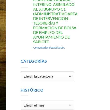
INTERINO, ASIMILADO
AL SUBGRUPO C1
(ADMINISTRATIVOAREA
DE INTERVENCION-
TESORERÍA) Y
FORMACIÓN DE BOLSA
DE EMPLEO DEL
AYUNTAMIENTO DE
SABIOTE.
en
Comentarios desactivados
LISTA
DEFINITIVA
DE
CATEGORÍAS
ASPIRANTES
CORRESPONDIENTE
AL
Categorías
PROCESO
DE
SELECCIÓN
DE
HISTÓRICO
UNPUESTO
DE
PERSONAL
Histórico
LABORAL
INTERINO,