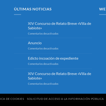
ÚLTIMAS NOTICIAS
WE
XIV Concurso de Relato Breve «Villa de
Sabiote»
en
Comentarios desactivados
XIV
Concurso
Anuncio
de
en
Comentarios desactivados
Relato
Anuncio
Breve
Edicto incoación de expediente
«Villa
de
en
Comentarios desactivados
Sabiote»
Edicto
incoación
XIV Concurso de Relato Breve «Villa de
de
Sabiote»
expediente
en
Comentarios desactivados
XIV
Concurso
de
ICA DE COOKIES
SOLICITUD DE ACCESO A LA INFORMACIÓN PÚBLICA
Relato
Breve