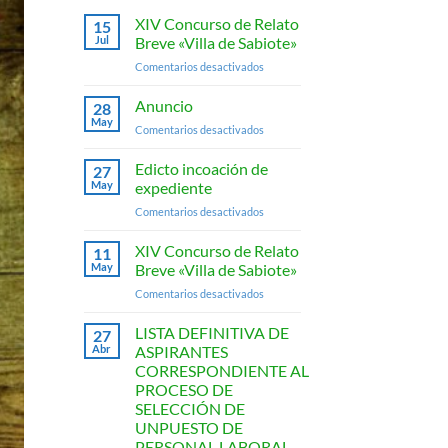
XIV Concurso de Relato
15
Jul
Breve «Villa de Sabiote»
en
Comentarios desactivados
XIV
Concurso
Anuncio
28
de
May
en
Comentarios desactivados
Relato
Anuncio
Breve
Edicto incoación de
«Villa
27
May
expediente
de
Sabiote»
en
Comentarios desactivados
Edicto
incoación
XIV Concurso de Relato
11
de
May
Breve «Villa de Sabiote»
expediente
en
Comentarios desactivados
XIV
Concurso
LISTA DEFINITIVA DE
27
de
Abr
ASPIRANTES
Relato
CORRESPONDIENTE AL
Breve
PROCESO DE
«Villa
SELECCIÓN DE
de
UNPUESTO DE
Sabiote»
PERSONAL LABORAL