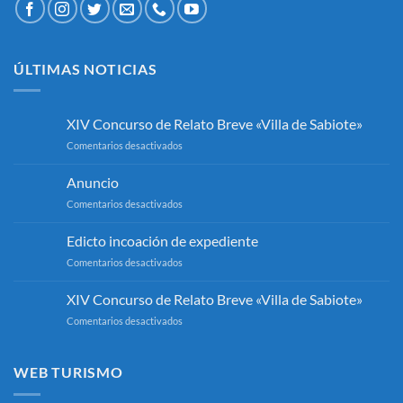
ÚLTIMAS NOTICIAS
XIV Concurso de Relato Breve «Villa de Sabiote»
en
Comentarios desactivados
XIV
Concurso
Anuncio
de
en
Comentarios desactivados
Relato
Anuncio
Breve
«Villa
Edicto incoación de expediente
de
en
Comentarios desactivados
Sabiote»
Edicto
incoación
XIV Concurso de Relato Breve «Villa de Sabiote»
de
en
Comentarios desactivados
expediente
XIV
Concurso
de
WEB TURISMO
Relato
Breve