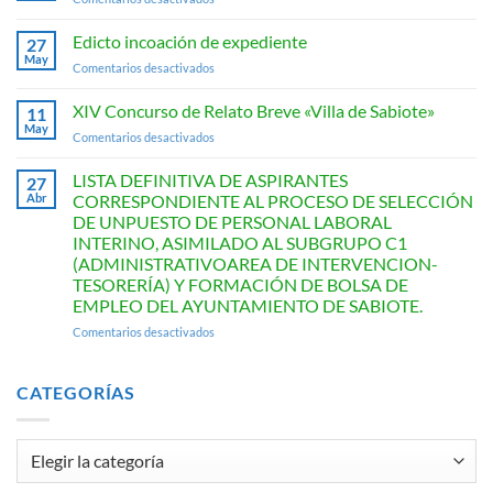
Relato
Anuncio
Breve
Edicto incoación de expediente
«Villa
27
May
de
en
Comentarios desactivados
Sabiote»
Edicto
incoación
XIV Concurso de Relato Breve «Villa de Sabiote»
11
de
May
en
Comentarios desactivados
expediente
XIV
Concurso
LISTA DEFINITIVA DE ASPIRANTES
27
de
Abr
CORRESPONDIENTE AL PROCESO DE SELECCIÓN
Relato
DE UNPUESTO DE PERSONAL LABORAL
Breve
INTERINO, ASIMILADO AL SUBGRUPO C1
«Villa
(ADMINISTRATIVOAREA DE INTERVENCION-
de
TESORERÍA) Y FORMACIÓN DE BOLSA DE
Sabiote»
EMPLEO DEL AYUNTAMIENTO DE SABIOTE.
en
Comentarios desactivados
LISTA
DEFINITIVA
DE
CATEGORÍAS
ASPIRANTES
CORRESPONDIENTE
AL
Categorías
PROCESO
DE