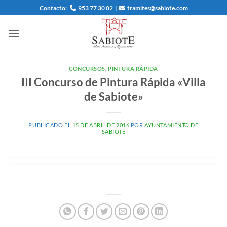
Saltar
Contacto:
953 77 30 02
|
tramites@sabiote.com
al
contenido
CONCURSOS
,
PINTURA RÁPIDA
III Concurso de Pintura Rápida «Villa
de Sabiote»
PUBLICADO EL
15 DE ABRIL DE 2016
POR
AYUNTAMIENTO DE
SABIOTE