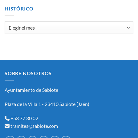
SELECCIÓN
DE
HISTÓRICO
UNPUESTO
DE
PERSONAL
Histórico
LABORAL
INTERINO,
ASIMILADO
AL
SUBGRUPO
C1
(ADMINISTRATIVOAREA
DE
INTERVENCION-
SOBRE NOSOTROS
TESORERÍA)
Y
FORMACIÓN
Ayuntamiento de Sabiote
DE
BOLSA
DE
Plaza de la Villa 1 - 23410 Sabiote (Jaén)
EMPLEO
DEL
AYUNTAMIENTO
953 77 30 02
DE
tramites@sabiote.com
SABIOTE.