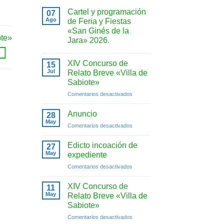
Cartel y programación
07
Ago
de Feria y Fiestas
«San Ginés de la
ote»
Jara» 2026.
No
hay
XIV Concurso de
15
comentarios
en
Jul
Relato Breve «Villa de
Cartel
Sabiote»
y
programación
en
Comentarios desactivados
de
Feria
XIV
y
Concurso
Anuncio
28
Fiestas
de
May
«San
en
Comentarios desactivados
Relato
Ginés
Anuncio
de
Breve
la
Edicto incoación de
«Villa
27
Jara»
May
de
expediente
2026.
Sabiote»
en
Comentarios desactivados
Edicto
incoación
XIV Concurso de
11
de
May
Relato Breve «Villa de
expediente
Sabiote»
en
Comentarios desactivados