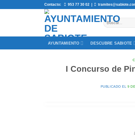
Saltar
Contacto:
953 77 30 02
|
tramites@sabiote.c
al
contenido
AYUNTAMIENTO
DESCUBRE SABIOTE
I Concurso de Pin
PUBLICADO EL
9 DE