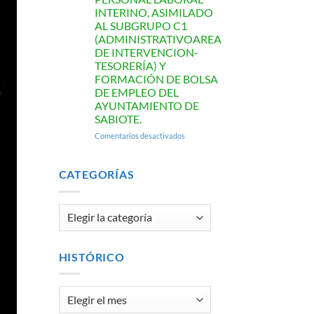
INTERINO, ASIMILADO
AL SUBGRUPO C1
(ADMINISTRATIVOAREA
DE INTERVENCION-
TESORERÍA) Y
FORMACIÓN DE BOLSA
DE EMPLEO DEL
AYUNTAMIENTO DE
SABIOTE.
en
Comentarios desactivados
LISTA
DEFINITIVA
DE
CATEGORÍAS
ASPIRANTES
CORRESPONDIENTE
AL
Categorías
PROCESO
DE
SELECCIÓN
DE
HISTÓRICO
UNPUESTO
DE
PERSONAL
Histórico
LABORAL
INTERINO,