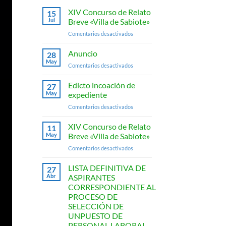
XIV Concurso de Relato
15
Jul
Breve «Villa de Sabiote»
en
Comentarios desactivados
XIV
Concurso
Anuncio
28
de
May
en
Comentarios desactivados
Relato
Anuncio
Breve
Edicto incoación de
«Villa
27
May
expediente
de
Sabiote»
en
Comentarios desactivados
Edicto
incoación
XIV Concurso de Relato
11
de
May
Breve «Villa de Sabiote»
expediente
en
Comentarios desactivados
XIV
Concurso
LISTA DEFINITIVA DE
27
de
Abr
ASPIRANTES
Relato
CORRESPONDIENTE AL
Breve
PROCESO DE
«Villa
SELECCIÓN DE
de
UNPUESTO DE
Sabiote»
PERSONAL LABORAL