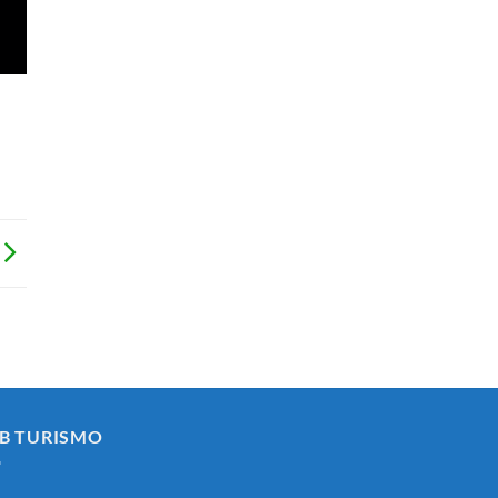
ASIMILADO
AL
SUBGRUPO
C1
(ADMINISTRATIVOAREA
DE
INTERVENCION-
TESORERÍA)
Y
FORMACIÓN
DE
BOLSA
DE
EMPLEO
DEL
AYUNTAMIENTO
DE
SABIOTE.
B TURISMO