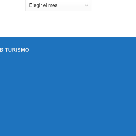
PERSONAL
Histórico
LABORAL
INTERINO,
ASIMILADO
AL
SUBGRUPO
C1
(ADMINISTRATIVOAREA
DE
INTERVENCION-
B TURISMO
TESORERÍA)
Y
FORMACIÓN
DE
BOLSA
DE
EMPLEO
DEL
AYUNTAMIENTO
DE
SABIOTE.