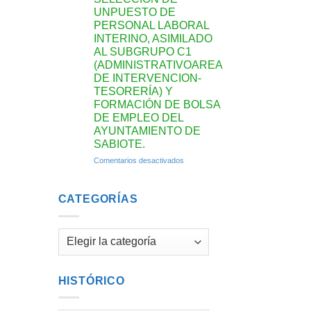
de
UNPUESTO DE
Sabiote»
PERSONAL LABORAL
INTERINO, ASIMILADO
AL SUBGRUPO C1
(ADMINISTRATIVOAREA
DE INTERVENCION-
TESORERÍA) Y
FORMACIÓN DE BOLSA
DE EMPLEO DEL
AYUNTAMIENTO DE
SABIOTE.
en
Comentarios desactivados
LISTA
DEFINITIVA
DE
CATEGORÍAS
ASPIRANTES
CORRESPONDIENTE
AL
Categorías
PROCESO
DE
SELECCIÓN
DE
HISTÓRICO
UNPUESTO
DE