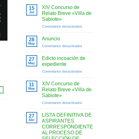
XIV Concurso de
15
Jul
Relato Breve «Villa de
Sabiote»
en
Comentarios desactivados
XIV
Concurso
Anuncio
28
de
May
en
Comentarios desactivados
Relato
Anuncio
Breve
Edicto incoación de
«Villa
27
May
de
expediente
Sabiote»
en
Comentarios desactivados
Edicto
incoación
XIV Concurso de
11
de
May
Relato Breve «Villa de
expediente
Sabiote»
en
Comentarios desactivados
XIV
Concurso
LISTA DEFINITIVA DE
27
de
Abr
ASPIRANTES
Relato
CORRESPONDIENTE
Breve
AL PROCESO DE
«Villa
SELECCIÓN DE