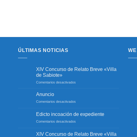
ÚLTIMAS NOTICIAS
WE
XIV Concurso de Relato Breve «Villa
de Sabiote»
en
Comentarios desactivados
XIV
Concurso
Anuncio
de
en
Comentarios desactivados
Relato
Anuncio
Breve
«Villa
Edicto incoación de expediente
de
en
Comentarios desactivados
Sabiote»
Edicto
incoación
XIV Concurso de Relato Breve «Villa
de