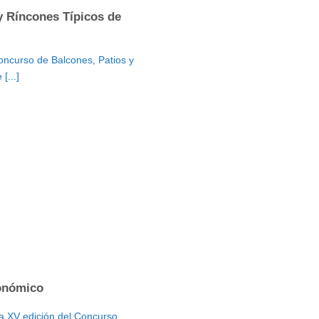
y Ríncones Típicos de
oncurso de Balcones, Patios y
[...]
onómico
la XV edición del Concurso