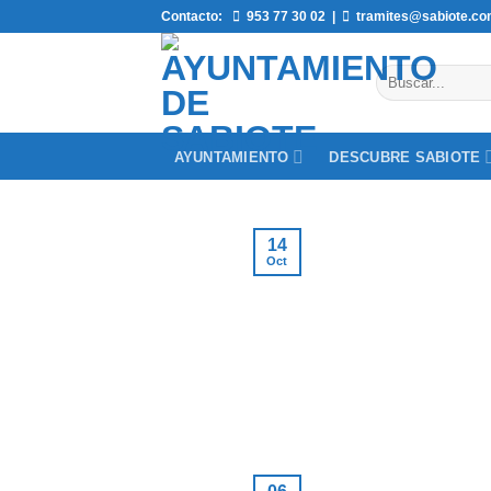
Saltar
Contacto:
953 77 30 02
|
tramites@sabiote.c
al
contenido
AYUNTAMIENTO
DESCUBRE SABIOTE
14
Oct