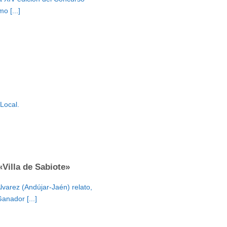
o [...]
 Local.
Villa de Sabiote»
varez (Andújar-Jaén) relato,
anador [...]