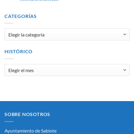
LISTA
DEFINITIVA
DE
CATEGORÍAS
ASPIRANTES
CORRESPONDIENTE
AL
Categorías
PROCESO
DE
SELECCIÓN
DE
HISTÓRICO
UNPUESTO
DE
PERSONAL
Histórico
LABORAL
INTERINO,
ASIMILADO
AL
SUBGRUPO
C1
(ADMINISTRATIVOAREA
DE
INTERVENCION-
SOBRE NOSOTROS
TESORERÍA)
Y
FORMACIÓN
Ayuntamiento de Sabiote
DE