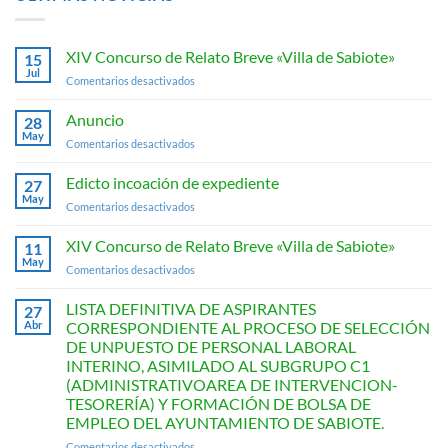
XIV Concurso de Relato Breve «Villa de Sabiote»
15
Jul
en
Comentarios desactivados
XIV
Concurso
Anuncio
28
de
May
en
Comentarios desactivados
Relato
Anuncio
Breve
Edicto incoación de expediente
«Villa
27
May
de
en
Comentarios desactivados
Sabiote»
Edicto
incoación
XIV Concurso de Relato Breve «Villa de Sabiote»
11
de
May
en
Comentarios desactivados
expediente
XIV
Concurso
LISTA DEFINITIVA DE ASPIRANTES
27
de
Abr
CORRESPONDIENTE AL PROCESO DE SELECCIÓN
Relato
DE UNPUESTO DE PERSONAL LABORAL
Breve
INTERINO, ASIMILADO AL SUBGRUPO C1
«Villa
(ADMINISTRATIVOAREA DE INTERVENCION-
de
TESORERÍA) Y FORMACIÓN DE BOLSA DE
Sabiote»
EMPLEO DEL AYUNTAMIENTO DE SABIOTE.
en
Comentarios desactivados