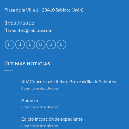
BOLSA
DE
Plaza de la Villa 1 - 23410 Sabiote (Jaén)
EMPLEO
DEL
AYUNTAMIENTO
953 77 30 02
DE
tramites@sabiote.com
SABIOTE.
ÚLTIMAS NOTICIAS
XIV Concurso de Relato Breve «Villa de Sabiote»
en
Comentarios desactivados
XIV
Concurso
Anuncio
de
en
Comentarios desactivados
Relato
Anuncio
Breve
«Villa
Edicto incoación de expediente
de
en
Comentarios desactivados
Sabiote»