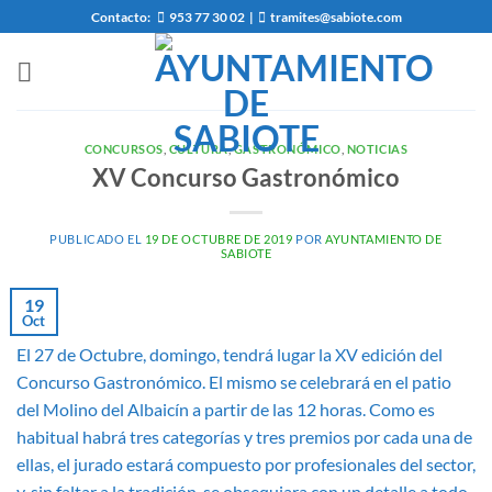
Saltar
Contacto:
953 77 30 02
|
tramites@sabiote.com
al
contenido
CONCURSOS
,
CULTURA
,
GASTRONÓMICO
,
NOTICIAS
XV Concurso Gastronómico
PUBLICADO EL
19 DE OCTUBRE DE 2019
POR
AYUNTAMIENTO DE
SABIOTE
19
Oct
El 27 de Octubre, domingo, tendrá lugar la XV edición del
Concurso Gastronómico. El mismo se celebrará en el patio
del Molino del Albaicín a partir de las 12 horas. Como es
habitual habrá tres categorías y tres premios por cada una de
ellas, el jurado estará compuesto por profesionales del sector,
y, sin faltar a la tradición, se obsequiara con un detalle a todo