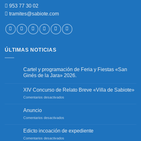
953 77 30 02
tramites@sabiote.com
ÚLTIMAS NOTICIAS
Cartel y programación de Feria y Fiestas «San
Ginés de la Jara» 2026.
No
hay
XIV Concurso de Relato Breve «Villa de Sabiote»
comentarios
en
en
Comentarios desactivados
Cartel
y
XIV
programación
Concurso
Anuncio
de
de
Feria
en
Comentarios desactivados
y
Relato
Fiestas
Anuncio
Breve
«San
«Villa
Edicto incoación de expediente
Ginés
de
de
en
Comentarios desactivados
la
Sabiote»