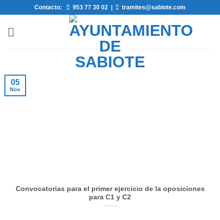
Saltar
Contacto:
953 77 30 02
|
tramites@sabiote.com
al
contenido
05
Nov
Convocatorias para el primer ejercicio de la oposiciones
para C1 y C2