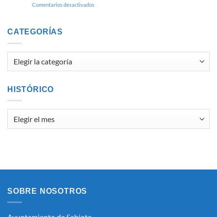
en
Comentarios desactivados
LISTA
DEFINITIVA
DE
CATEGORÍAS
ASPIRANTES
CORRESPONDIENTE
AL
Categorías
PROCESO
DE
SELECCIÓN
DE
HISTÓRICO
UNPUESTO
DE
PERSONAL
Histórico
LABORAL
INTERINO,
ASIMILADO
AL
SUBGRUPO
C1
(ADMINISTRATIVOAREA
DE
INTERVENCION-
SOBRE NOSOTROS
TESORERÍA)
Y
FORMACIÓN
Ayuntamiento de Sabiote