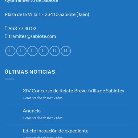
DE
BOLSA
DE
Plaza de la Villa 1 - 23410 Sabiote (Jaén)
EMPLEO
DEL
AYUNTAMIENTO
953 77 30 02
DE
tramites@sabiote.com
SABIOTE.
ÚLTIMAS NOTICIAS
XIV Concurso de Relato Breve «Villa de Sabiote»
en
Comentarios desactivados
XIV
Concurso
Anuncio
de
en
Comentarios desactivados
Relato
Anuncio
Breve
«Villa
Edicto incoación de expediente
de
en
Comentarios desactivados