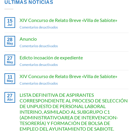
ÚLTIMAS NOTICIAS
XIV Concurso de Relato Breve «Villa de Sabiote»
15
Jul
en
Comentarios desactivados
XIV
Concurso
Anuncio
28
de
May
en
Comentarios desactivados
Relato
Anuncio
Breve
Edicto incoación de expediente
«Villa
27
May
de
en
Comentarios desactivados
Sabiote»
Edicto
incoación
XIV Concurso de Relato Breve «Villa de Sabiote»
11
de
May
en
Comentarios desactivados
expediente
XIV
Concurso
LISTA DEFINITIVA DE ASPIRANTES
27
de
Abr
CORRESPONDIENTE AL PROCESO DE SELECCIÓN
Relato
DE UNPUESTO DE PERSONAL LABORAL
Breve
INTERINO, ASIMILADO AL SUBGRUPO C1
«Villa
(ADMINISTRATIVOAREA DE INTERVENCION-
de
TESORERÍA) Y FORMACIÓN DE BOLSA DE
Sabiote»
EMPLEO DEL AYUNTAMIENTO DE SABIOTE.