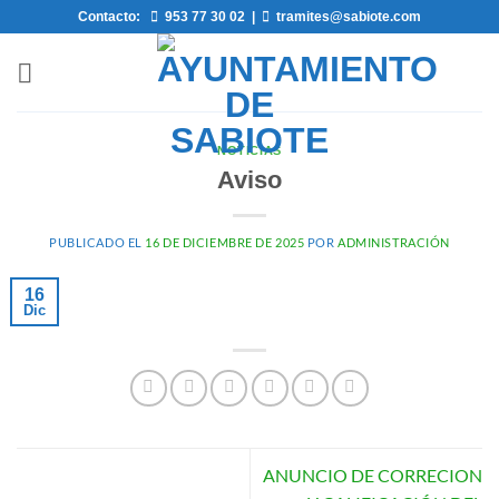
Saltar
Contacto:
953 77 30 02
|
tramites@sabiote.com
al
contenido
NOTICIAS
Aviso
PUBLICADO EL
16 DE DICIEMBRE DE 2025
POR
ADMINISTRACIÓN
16
Dic
ANUNCIO DE CORRECION