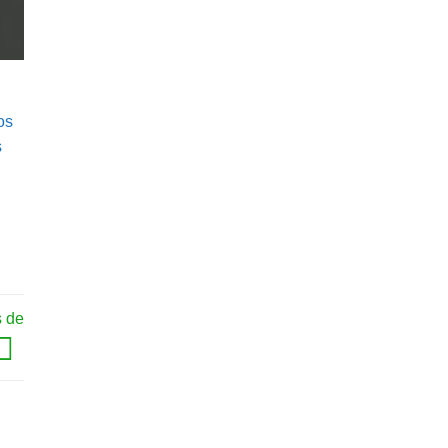
os
s
s de