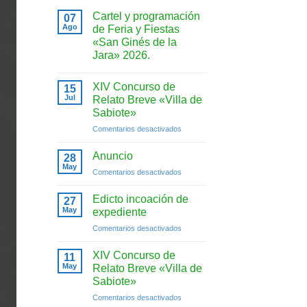
Cartel y programación
07
Ago
de Feria y Fiestas
«San Ginés de la
Jara» 2026.
No
hay
XIV Concurso de
15
comentarios
en
Jul
Relato Breve «Villa de
Cartel
Sabiote»
y
programación
en
Comentarios desactivados
de
Feria
XIV
y
Concurso
Anuncio
28
Fiestas
de
May
«San
en
Comentarios desactivados
Relato
Ginés
Anuncio
de
Breve
la
Edicto incoación de
«Villa
27
Jara»
May
de
expediente
2026.
Sabiote»
en
Comentarios desactivados
Edicto
incoación
XIV Concurso de
11
de
May
Relato Breve «Villa de
expediente
Sabiote»
en
Comentarios desactivados