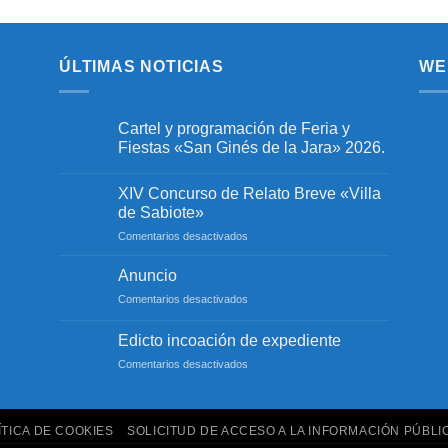
ÚLTIMAS NOTICIAS
WE
Cartel y programación de Feria y
Fiestas «San Ginés de la Jara» 2026.
No
hay
XIV Concurso de Relato Breve «Villa
comentarios
en
de Sabiote»
Cartel
y
en
Comentarios desactivados
programación
XIV
de
Concurso
Feria
Anuncio
y
de
Fiestas
en
Comentarios desactivados
Relato
«San
Anuncio
Breve
Ginés
de
«Villa
Edicto incoación de expediente
la
de
Jara»
en
Comentarios desactivados
Sabiote»
2026.
Edicto
incoación
de
ÍTICA DE COOKIES
SOLICITUD DE ACCESO A LA INFORMACIÓN PÚBLI
expediente