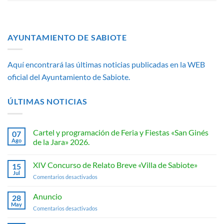
AYUNTAMIENTO DE SABIOTE
Aquí encontrará las últimas noticias publicadas en la WEB
oficial del Ayuntamiento de Sabiote.
ÚLTIMAS NOTICIAS
Cartel y programación de Feria y Fiestas «San Ginés
07
Ago
de la Jara» 2026.
No
hay
XIV Concurso de Relato Breve «Villa de Sabiote»
15
comentarios
en
Jul
en
Comentarios desactivados
Cartel
y
XIV
programación
Concurso
Anuncio
28
de
de
Feria
May
en
Comentarios desactivados
y
Relato
Anuncio
Fiestas
Breve
«San