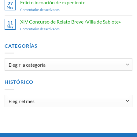
Edicto incoación de expediente
«Villa
27
Ginés
May
de
de
en
Comentarios desactivados
la
Sabiote»
Edicto
Jara»
2026.
incoación
XIV Concurso de Relato Breve «Villa de Sabiote»
11
de
May
en
Comentarios desactivados
expediente
XIV
Concurso
de
CATEGORÍAS
Relato
Breve
«Villa
Categorías
de
Sabiote»
HISTÓRICO
Histórico