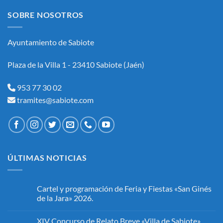
SOBRE NOSOTROS
Ayuntamiento de Sabiote
Plaza de la Villa 1 - 23410 Sabiote (Jaén)
953 77 30 02
tramites@sabiote.com
ÚLTIMAS NOTICIAS
Cartel y programación de Feria y Fiestas «San Ginés
de la Jara» 2026.
No
hay
XIV Concurso de Relato Breve «Villa de Sabiote»
comentarios