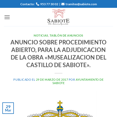
Saltar
Contacto:
953 77 30 02
|
tramites@sabiote.com
al
contenido
NOTICIAS
,
TABLÓN DE ANUNCIOS
ANUNCIO SOBRE PROCEDIMIENTO
ABIERTO, PARA LA ADJUDICACION
DE LA OBRA «MUSEALIZACION DEL
CASTILLO DE SABIOTE».
PUBLICADO EL
29 DE MARZO DE 2017
POR
AYUNTAMIENTO DE
SABIOTE
29
Mar