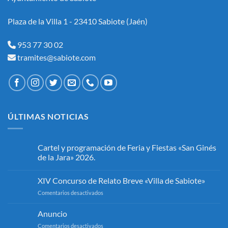
Plaza de la Villa 1 - 23410 Sabiote (Jaén)
953 77 30 02
tramites@sabiote.com
ÚLTIMAS NOTICIAS
Cartel y programación de Feria y Fiestas «San Ginés
de la Jara» 2026.
No
hay
XIV Concurso de Relato Breve «Villa de Sabiote»
comentarios
en
en
Comentarios desactivados
Cartel
y
XIV
programación
Concurso
Anuncio
de
de
Feria
en
Comentarios desactivados
y
Relato