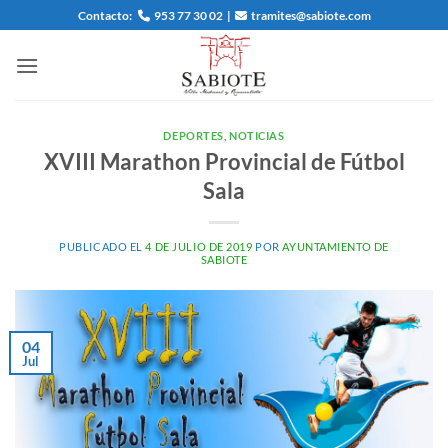
Saltar
Contacto:
953 77 30 02
|
tramites@sabiote.com
al
contenido
DEPORTES
,
NOTICIAS
XVIII Marathon Provincial de Fútbol
Sala
PUBLICADO EL
4 DE JULIO DE 2019
POR
AYUNTAMIENTO DE
SABIOTE
04
Jul