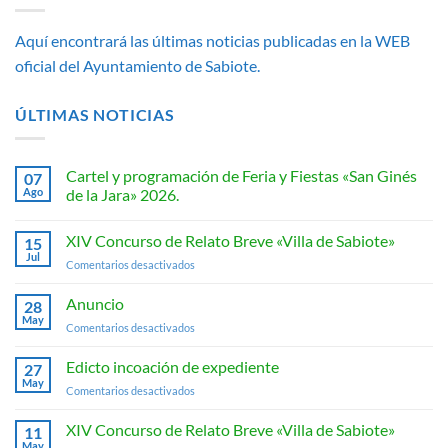
Aquí encontrará las últimas noticias publicadas en la WEB
oficial del Ayuntamiento de Sabiote.
ÚLTIMAS NOTICIAS
Cartel y programación de Feria y Fiestas «San Ginés
07
Ago
de la Jara» 2026.
No
hay
XIV Concurso de Relato Breve «Villa de Sabiote»
15
comentarios
en
Jul
en
Comentarios desactivados
Cartel
y
XIV
programación
Concurso
Anuncio
28
de
de
Feria
May
en
Comentarios desactivados
y
Relato
Anuncio
Fiestas
Breve
«San
Edicto incoación de expediente
«Villa
27
Ginés
May
de
de
en
Comentarios desactivados
la
Sabiote»
Edicto
Jara»
2026.
incoación
XIV Concurso de Relato Breve «Villa de Sabiote»
11
de
May