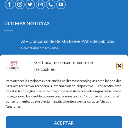
ÚLTIMAS NOTICIAS
XIV Concurso de Relato Breve «Villa de Sabiote»
en
Comentarios desactivados
XIV
Concurso
Anuncio
Gestionar el consentimiento de
de
en
Comentarios desactivados
Relato
las cookies
Anuncio
Breve
«Villa
Edicto incoación de expediente
Para ofrecer las mejores experiencias, utilizamos tecnologías como las cookies
de
en
Comentarios desactivados
para almacenar y/o acceder a la información del dispositivo. El consentimiento
Sabiote»
Edicto
de estas tecnologías nos permitirá procesar datos como el comportamiento de
incoación
XIV Concurso de Relato Breve «Villa de Sabiote»
navegación o las identificaciones únicas en este sitio. No consentir o retirar el
de
consentimiento, puede afectar negativamente a ciertas características y
en
Comentarios desactivados
expediente
funciones.
XIV
Concurso
de
WEB TURISMO
ACEPTAR
Relato
Breve