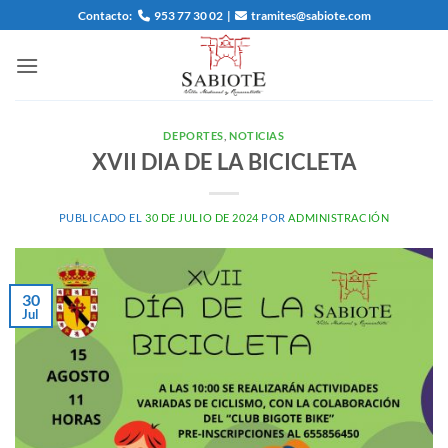
Saltar
Contacto:
953 77 30 02
|
tramites@sabiote.com
al
contenido
DEPORTES
,
NOTICIAS
XVII DIA DE LA BICICLETA
PUBLICADO EL
30 DE JULIO DE 2024
POR
ADMINISTRACIÓN
30
Jul