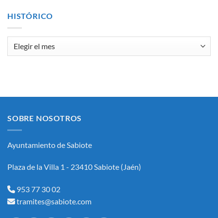
SELECCIÓN
DE
HISTÓRICO
UNPUESTO
DE
PERSONAL
Histórico
LABORAL
INTERINO,
ASIMILADO
AL
SUBGRUPO
C1
(ADMINISTRATIVOAREA
DE
INTERVENCION-
SOBRE NOSOTROS
TESORERÍA)
Y
FORMACIÓN
Ayuntamiento de Sabiote
DE
BOLSA
DE
Plaza de la Villa 1 - 23410 Sabiote (Jaén)
EMPLEO
DEL
AYUNTAMIENTO
953 77 30 02
DE
tramites@sabiote.com
SABIOTE.