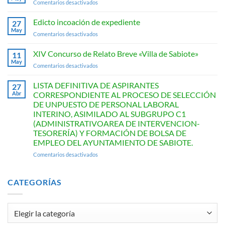
en
Comentarios desactivados
Relato
Anuncio
Breve
Edicto incoación de expediente
«Villa
27
May
de
en
Comentarios desactivados
Sabiote»
Edicto
incoación
XIV Concurso de Relato Breve «Villa de Sabiote»
11
de
May
en
Comentarios desactivados
expediente
XIV
Concurso
LISTA DEFINITIVA DE ASPIRANTES
27
de
Abr
CORRESPONDIENTE AL PROCESO DE SELECCIÓN
Relato
DE UNPUESTO DE PERSONAL LABORAL
Breve
INTERINO, ASIMILADO AL SUBGRUPO C1
«Villa
(ADMINISTRATIVOAREA DE INTERVENCION-
de
TESORERÍA) Y FORMACIÓN DE BOLSA DE
Sabiote»
EMPLEO DEL AYUNTAMIENTO DE SABIOTE.
en
Comentarios desactivados
LISTA
DEFINITIVA
DE
CATEGORÍAS
ASPIRANTES
CORRESPONDIENTE
AL
Categorías
PROCESO
DE