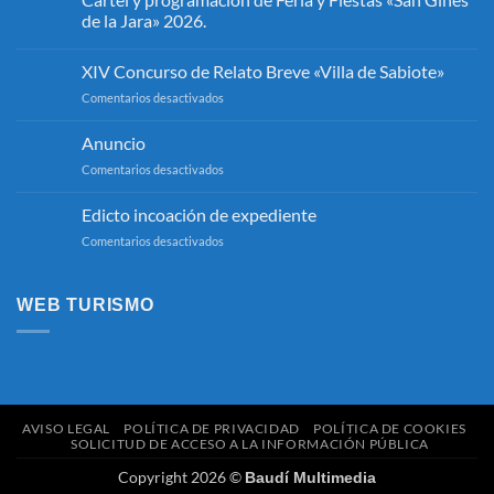
de la Jara» 2026.
No
hay
XIV Concurso de Relato Breve «Villa de Sabiote»
comentarios
en
en
Comentarios desactivados
Cartel
y
XIV
programación
Concurso
Anuncio
de
de
Feria
en
Comentarios desactivados
y
Relato
Fiestas
Anuncio
Breve
«San
«Villa
Edicto incoación de expediente
Ginés
de
de
en
Comentarios desactivados
la
Sabiote»
Jara»
Edicto
2026.
incoación
de
WEB TURISMO
expediente
AVISO LEGAL
POLÍTICA DE PRIVACIDAD
POLÍTICA DE COOKIES
SOLICITUD DE ACCESO A LA INFORMACIÓN PÚBLICA
Copyright 2026 ©
Baudí Multimedia