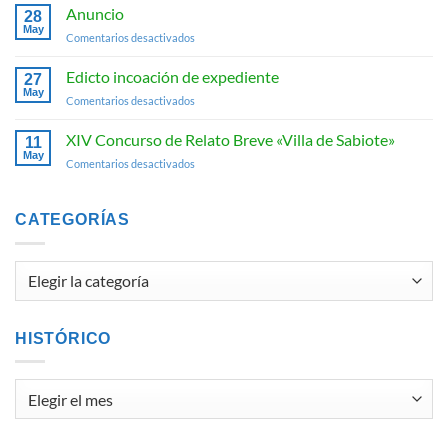
programación
Concurso
Anuncio
28
de
de
Feria
May
en
Comentarios desactivados
y
Relato
Anuncio
Fiestas
Breve
«San
Edicto incoación de expediente
«Villa
27
Ginés
May
de
de
en
Comentarios desactivados
la
Sabiote»
Edicto
Jara»
2026.
incoación
XIV Concurso de Relato Breve «Villa de Sabiote»
11
de
May
en
Comentarios desactivados
expediente
XIV
Concurso
de
CATEGORÍAS
Relato
Breve
«Villa
Categorías
de
Sabiote»
HISTÓRICO
Histórico