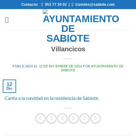
Saltar
Contacto:
953 77 30 02
|
tramites@sabiote.com
al
contenido
NOTICIAS
Villancicos
PUBLICADO EL
12 DE DICIEMBRE DE 2016
POR
AYUNTAMIENTO DE
SABIOTE
12
Dic
Canta a la navidad en la residencia de Sabiote