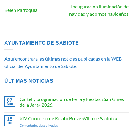
Inauguración iluminación de
Belén Parroquial
navidad y adornos navideños
AYUNTAMIENTO DE SABIOTE
Aquí encontrará las últimas noticias publicadas en la WEB
oficial del Ayuntamiento de Sabiote.
ÚLTIMAS NOTICIAS
Cartel y programación de Feria y Fiestas «San Ginés
07
Ago
de la Jara» 2026.
No
hay
XIV Concurso de Relato Breve «Villa de Sabiote»
15
comentarios
en
Jul
en
Comentarios desactivados
Cartel
y
XIV