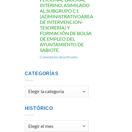
INTERINO, ASIMILADO
AL SUBGRUPO C1
(ADMINISTRATIVOAREA
DE INTERVENCION-
TESORERÍA) Y
FORMACIÓN DE BOLSA
DE EMPLEO DEL
AYUNTAMIENTO DE
SABIOTE.
en
Comentarios desactivados
LISTA
DEFINITIVA
DE
CATEGORÍAS
ASPIRANTES
CORRESPONDIENTE
AL
Categorías
PROCESO
DE
SELECCIÓN
DE
HISTÓRICO
UNPUESTO
DE
PERSONAL
Histórico
LABORAL
INTERINO,