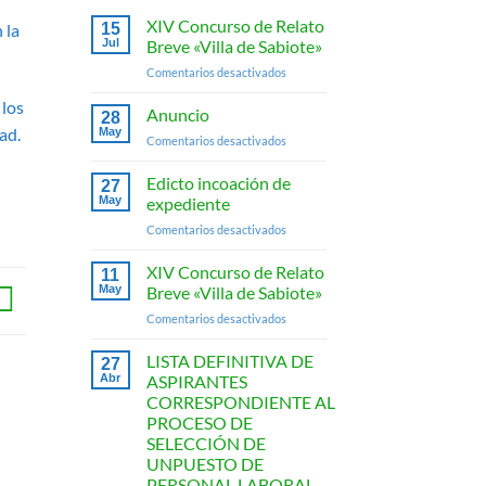
XIV Concurso de Relato
15
 la
Jul
Breve «Villa de Sabiote»
en
Comentarios desactivados
XIV
 los
Concurso
Anuncio
28
de
ad.
May
en
Comentarios desactivados
Relato
Anuncio
Breve
Edicto incoación de
«Villa
27
May
expediente
de
Sabiote»
en
Comentarios desactivados
Edicto
incoación
XIV Concurso de Relato
11
de
May
Breve «Villa de Sabiote»
expediente
en
Comentarios desactivados
XIV
Concurso
LISTA DEFINITIVA DE
27
de
Abr
ASPIRANTES
Relato
CORRESPONDIENTE AL
Breve
PROCESO DE
«Villa
SELECCIÓN DE
de
UNPUESTO DE
Sabiote»
PERSONAL LABORAL