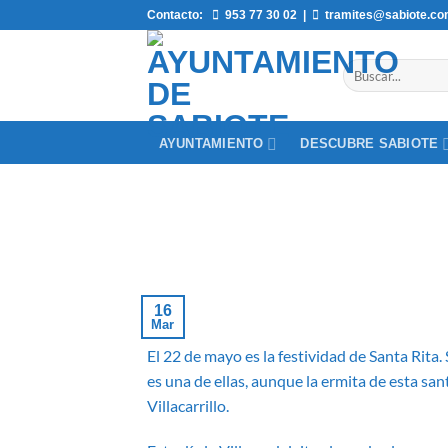
Saltar
Contacto:
953 77 30 02
|
tramites@sabiote.c
al
contenido
AYUNTAMIENTO
DESCUBRE SABIOTE
16
Mar
El 22 de mayo es la festividad de Santa Rita.
es una de ellas, aunque la ermita de esta san
Villacarrillo.