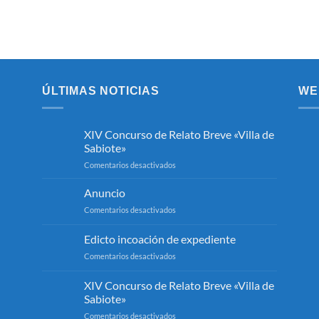
ÚLTIMAS NOTICIAS
WE
XIV Concurso de Relato Breve «Villa de
Sabiote»
en
Comentarios desactivados
XIV
Concurso
Anuncio
de
en
Comentarios desactivados
Relato
Anuncio
Breve
Edicto incoación de expediente
«Villa
de
en
Comentarios desactivados
Sabiote»
Edicto
incoación
XIV Concurso de Relato Breve «Villa de
de
Sabiote»
expediente
en
Comentarios desactivados