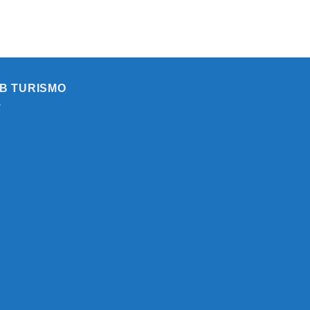
ASIMILADO
AL
SUBGRUPO
C1
(ADMINISTRATIVOAREA
DE
INTERVENCION-
B TURISMO
TESORERÍA)
Y
FORMACIÓN
DE
BOLSA
DE
EMPLEO
DEL
AYUNTAMIENTO
DE
SABIOTE.