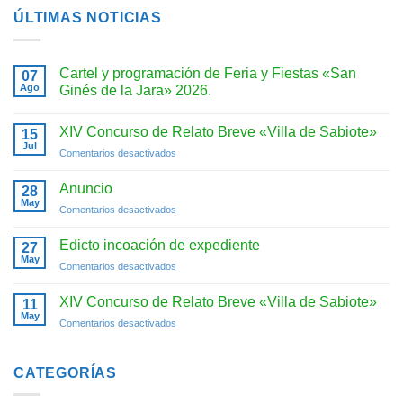
ÚLTIMAS NOTICIAS
Cartel y programación de Feria y Fiestas «San
07
Ago
Ginés de la Jara» 2026.
No
hay
XIV Concurso de Relato Breve «Villa de Sabiote»
15
comentarios
en
Jul
en
Comentarios desactivados
Cartel
y
XIV
programación
Concurso
Anuncio
28
de
de
Feria
May
en
Comentarios desactivados
y
Relato
Anuncio
Fiestas
Breve
«San
Edicto incoación de expediente
«Villa
27
Ginés
May
de
de
en
Comentarios desactivados
la
Sabiote»
Edicto
Jara»
2026.
incoación
XIV Concurso de Relato Breve «Villa de Sabiote»
11
de
May
en
Comentarios desactivados
expediente
XIV
Concurso
de
CATEGORÍAS
Relato
Breve