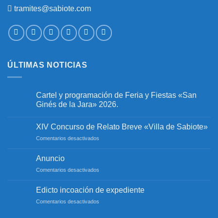
tramites@sabiote.com
ÚLTIMAS NOTICIAS
Cartel y programación de Feria y Fiestas «San
Ginés de la Jara» 2026.
No
hay
XIV Concurso de Relato Breve «Villa de Sabiote»
comentarios
en
en
Comentarios desactivados
Cartel
y
XIV
programación
Concurso
Anuncio
de
de
Feria
en
Comentarios desactivados
y
Relato
Fiestas
Anuncio
Breve
«San
«Villa
Edicto incoación de expediente
Ginés
de
de
en
Comentarios desactivados
la
Sabiote»
Jara»
Edicto
2026.
incoación