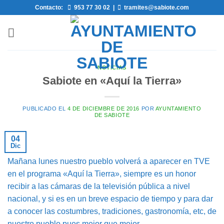
Saltar
Contacto:
953 77 30 02
|
tramites@sabiote.com
al
contenido
NOTICIAS
Sabiote en «Aquí la Tierra»
PUBLICADO EL
4 DE DICIEMBRE DE 2016
POR
AYUNTAMIENTO
DE SABIOTE
04
Dic
Mañana lunes nuestro pueblo volverá a aparecer en TVE
en el programa «Aquí la Tierra», siempre es un honor
recibir a las cámaras de la televisión pública a nivel
nacional, y si es en un breve espacio de tiempo y para dar
a conocer las costumbres, tradiciones, gastronomía, etc, de
nuestro pueblo pues mejor que mejor.