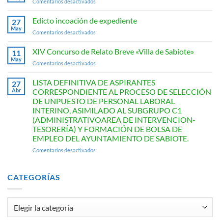
en
Comentarios desactivados
Relato
Anuncio
Breve
Edicto incoación de expediente
«Villa
27
May
de
en
Comentarios desactivados
Sabiote»
Edicto
incoación
XIV Concurso de Relato Breve «Villa de Sabiote»
11
de
May
en
Comentarios desactivados
expediente
XIV
Concurso
LISTA DEFINITIVA DE ASPIRANTES
27
de
Abr
CORRESPONDIENTE AL PROCESO DE SELECCIÓN
Relato
DE UNPUESTO DE PERSONAL LABORAL
Breve
INTERINO, ASIMILADO AL SUBGRUPO C1
«Villa
(ADMINISTRATIVOAREA DE INTERVENCION-
de
TESORERÍA) Y FORMACIÓN DE BOLSA DE
Sabiote»
EMPLEO DEL AYUNTAMIENTO DE SABIOTE.
en
Comentarios desactivados
LISTA
DEFINITIVA
DE
CATEGORÍAS
ASPIRANTES
CORRESPONDIENTE
AL
Categorías
PROCESO
DE