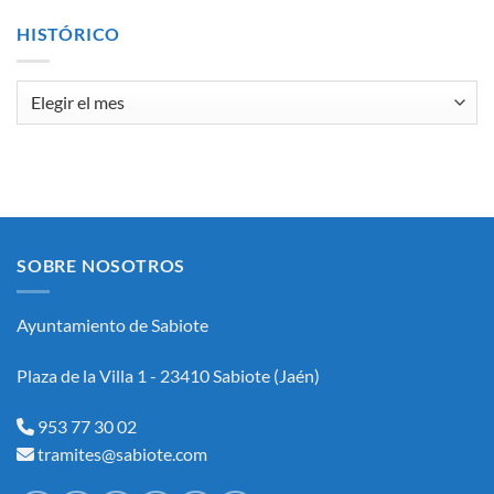
SELECCIÓN
DE
HISTÓRICO
UNPUESTO
DE
PERSONAL
Histórico
LABORAL
INTERINO,
ASIMILADO
AL
SUBGRUPO
C1
(ADMINISTRATIVOAREA
DE
INTERVENCION-
SOBRE NOSOTROS
TESORERÍA)
Y
FORMACIÓN
Ayuntamiento de Sabiote
DE
BOLSA
DE
Plaza de la Villa 1 - 23410 Sabiote (Jaén)
EMPLEO
DEL
AYUNTAMIENTO
953 77 30 02
DE
tramites@sabiote.com
SABIOTE.