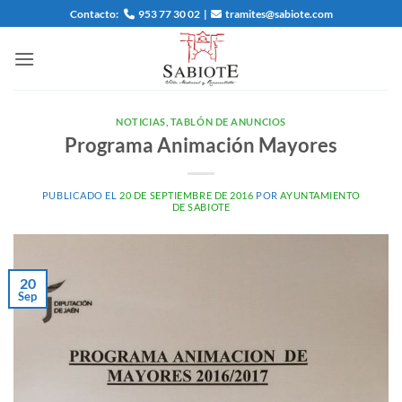
Saltar
Contacto:
953 77 30 02
|
tramites@sabiote.com
al
contenido
NOTICIAS
,
TABLÓN DE ANUNCIOS
Programa Animación Mayores
PUBLICADO EL
20 DE SEPTIEMBRE DE 2016
POR
AYUNTAMIENTO
DE SABIOTE
20
Sep