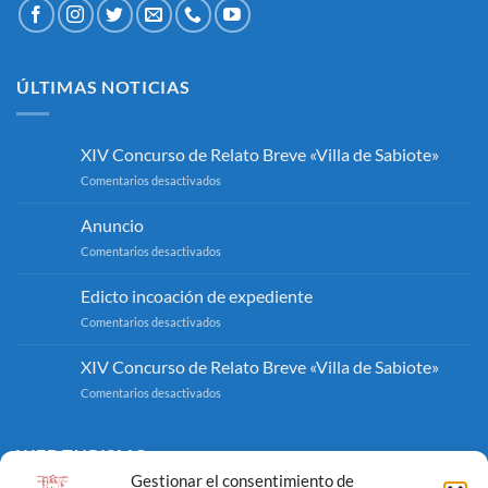
ÚLTIMAS NOTICIAS
XIV Concurso de Relato Breve «Villa de Sabiote»
en
Comentarios desactivados
XIV
Concurso
Anuncio
de
en
Comentarios desactivados
Relato
Anuncio
Breve
«Villa
Edicto incoación de expediente
de
en
Comentarios desactivados
Sabiote»
Edicto
incoación
XIV Concurso de Relato Breve «Villa de Sabiote»
de
en
Comentarios desactivados
expediente
XIV
Concurso
de
WEB TURISMO
Relato
Gestionar el consentimiento de
Breve