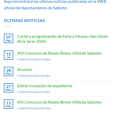
Aquí encontrará las últimas noticias publicadas en la WEB
oficial del Ayuntamiento de Sabiote.
ÚLTIMAS NOTICIAS
Cartel y programación de Feria y Fiestas «San Ginés
07
Ago
de la Jara» 2026.
No
hay
XIV Concurso de Relato Breve «Villa de Sabiote»
15
comentarios
en
Jul
en
Comentarios desactivados
Cartel
y
XIV
programación
Concurso
Anuncio
28
de
de
Feria
May
en
Comentarios desactivados
y
Relato
Anuncio
Fiestas
Breve
«San
Edicto incoación de expediente
«Villa
27
Ginés
May
de
de
en
Comentarios desactivados
la
Sabiote»
Edicto
Jara»
2026.
incoación
XIV Concurso de Relato Breve «Villa de Sabiote»
11
de
May
en
Comentarios desactivados
expediente
XIV