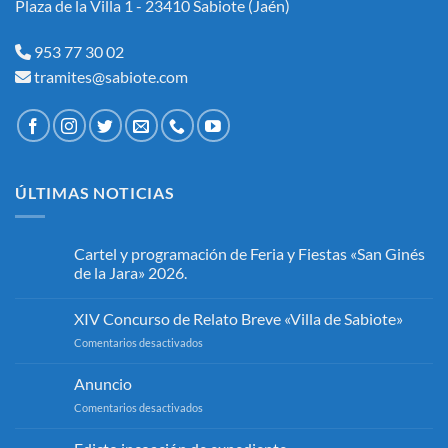
Plaza de la Villa 1 - 23410 Sabiote (Jaén)
953 77 30 02
tramites@sabiote.com
ÚLTIMAS NOTICIAS
Cartel y programación de Feria y Fiestas «San Ginés
de la Jara» 2026.
No
hay
XIV Concurso de Relato Breve «Villa de Sabiote»
comentarios
en
en
Comentarios desactivados
Cartel
y
XIV
programación
Concurso
Anuncio
de
de
Feria
en
Comentarios desactivados
y
Relato
Fiestas
Anuncio
Breve
«San
«Villa