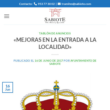
Saltar
Contacto:
953 77 30 02
|
tramites@sabiote.com
al
contenido
TABLÓN DE ANUNCIOS
«MEJORAS EN LA ENTRADA A LA
LOCALIDAD»
PUBLICADO EL
16 DE JUNIO DE 2017
POR
AYUNTAMIENTO DE
SABIOTE
16
Jun