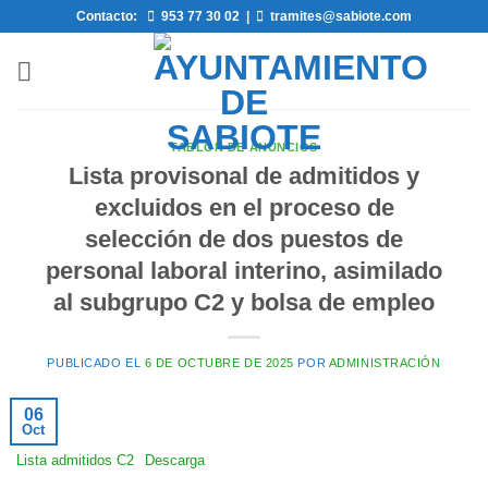
Saltar
Contacto:
953 77 30 02
|
tramites@sabiote.com
al
contenido
TABLÓN DE ANUNCIOS
Lista provisonal de admitidos y
excluidos en el proceso de
selección de dos puestos de
personal laboral interino, asimilado
al subgrupo C2 y bolsa de empleo
PUBLICADO EL
6 DE OCTUBRE DE 2025
POR
ADMINISTRACIÓN
06
Oct
Lista admitidos C2
Descarga