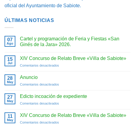
oficial del Ayuntamiento de Sabiote.
ÚLTIMAS NOTICIAS
Cartel y programación de Feria y Fiestas «San
07
Ago
Ginés de la Jara» 2026.
No
hay
XIV Concurso de Relato Breve «Villa de Sabiote»
15
comentarios
en
Jul
en
Comentarios desactivados
Cartel
y
XIV
programación
Concurso
Anuncio
28
de
de
Feria
May
en
Comentarios desactivados
y
Relato
Anuncio
Fiestas
Breve
«San
Edicto incoación de expediente
«Villa
27
Ginés
May
de
de
en
Comentarios desactivados
la
Sabiote»
Edicto
Jara»
2026.
incoación
XIV Concurso de Relato Breve «Villa de Sabiote»
11
de
May
en
Comentarios desactivados
expediente
XIV
Concurso