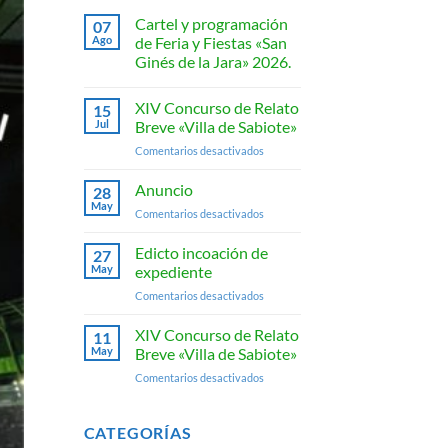
Cartel y programación
07
Ago
de Feria y Fiestas «San
Ginés de la Jara» 2026.
No
hay
XIV Concurso de Relato
15
comentarios
en
Jul
Breve «Villa de Sabiote»
Cartel
y
en
Comentarios desactivados
programación
XIV
de
Concurso
Feria
Anuncio
28
y
de
May
Fiestas
en
Comentarios desactivados
Relato
«San
Anuncio
Breve
Ginés
Edicto incoación de
de
«Villa
27
la
May
expediente
de
Jara»
Sabiote»
2026.
en
Comentarios desactivados
Edicto
incoación
XIV Concurso de Relato
11
de
May
Breve «Villa de Sabiote»
expediente
en
Comentarios desactivados
XIV
Concurso
de
CATEGORÍAS
Relato