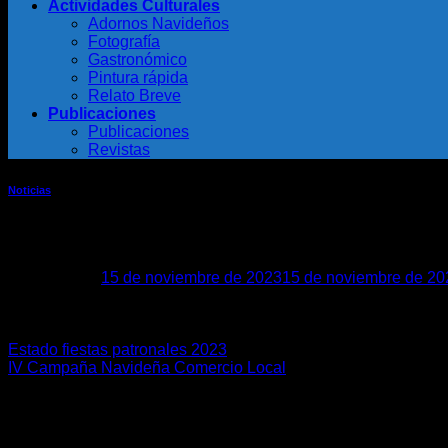
Actividades Culturales
Adornos Navideños
Fotografía
Gastronómico
Pintura rápida
Relato Breve
Publicaciones
Publicaciones
Revistas
Noticias
Día de los derechos del niñ@
Publicado el
15 de noviembre de 2023
15 de noviembre de 20
15
Nov
Estado fiestas patronales 2023
IV Campaña Navideña Comercio Local
Ayuntamiento de Sabiote
Aquí encontrará las últimas noticias publicadas en la WEB ofi