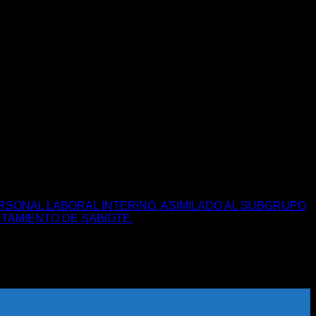
RSONAL LABORAL INTERINO, ASIMILADO AL SUBGRUPO
en
TAMIENTO DE SABIOTE.
Comentarios desactivados
LISTA
DEFINIT
DE
ASPIRA
CORRES
AL
PROCE