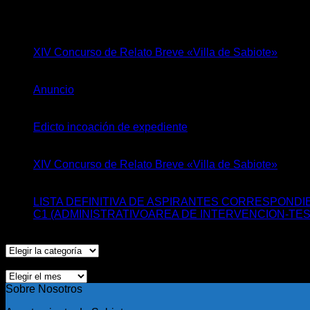
Últimas Noticias
15
Jul
XIV Concurso de Relato Breve «Villa de Sabiote»
Comen
28
May
en
Anuncio
Comentarios desactivados
Anuncio
27
May
Edicto incoación de expediente
Comentarios desactiva
11
May
XIV Concurso de Relato Breve «Villa de Sabiote»
Comen
27
Abr
LISTA DEFINITIVA DE ASPIRANTES CORRESPOND
C1 (ADMINISTRATIVOAREA DE INTERVENCION-TES
Categorías
Categorías
Histórico
Histórico
Sobre Nosotros