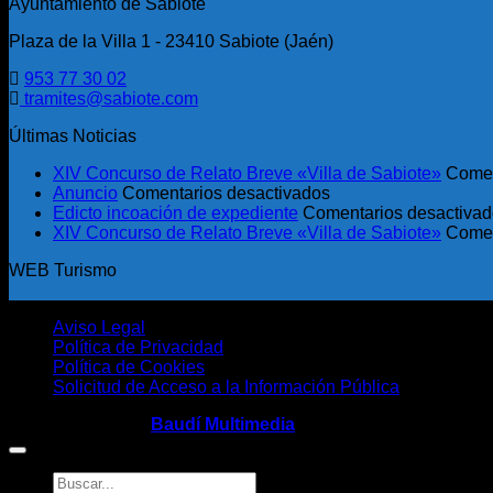
Ayuntamiento de Sabiote
Plaza de la Villa 1 - 23410 Sabiote (Jaén)
953 77 30 02
tramites@sabiote.com
Últimas Noticias
XIV Concurso de Relato Breve «Villa de Sabiote»
Comen
en
Anuncio
Comentarios desactivados
Anuncio
Edicto incoación de expediente
Comentarios desactiva
XIV Concurso de Relato Breve «Villa de Sabiote»
Comen
WEB Turismo
Aviso Legal
Política de Privacidad
Política de Cookies
Solicitud de Acceso a la Información Pública
Copyright 2026 ©
Baudí Multimedia