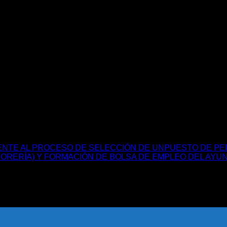
en
tarios desactivados
XIV
Concurso
de
Relato
Breve
en
«Villa
dos
Edicto
de
incoación
Sabiote»
de
en
tarios desactivados
expediente
XIV
Concurso
de
IENTE AL PROCESO DE SELECCIÓN DE UNPUESTO DE PE
Relato
ORERÍA) Y FORMACIÓN DE BOLSA DE EMPLEO DEL AYUN
Breve
«Villa
de
Sabiote»