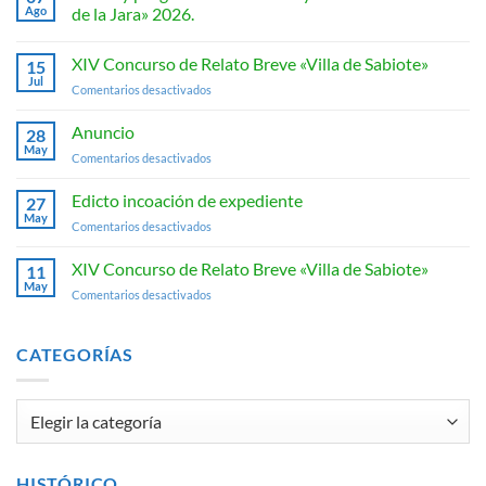
Ago
de la Jara» 2026.
No
hay
XIV Concurso de Relato Breve «Villa de Sabiote»
15
comentarios
en
Jul
en
Comentarios desactivados
Cartel
y
XIV
programación
Concurso
Anuncio
28
de
de
Feria
May
en
Comentarios desactivados
y
Relato
Anuncio
Fiestas
Breve
«San
Edicto incoación de expediente
«Villa
27
Ginés
May
de
de
en
Comentarios desactivados
la
Sabiote»
Edicto
Jara»
2026.
incoación
XIV Concurso de Relato Breve «Villa de Sabiote»
11
de
May
en
Comentarios desactivados
expediente
XIV
Concurso
de
CATEGORÍAS
Relato
Breve
«Villa
Categorías
de
Sabiote»
HISTÓRICO