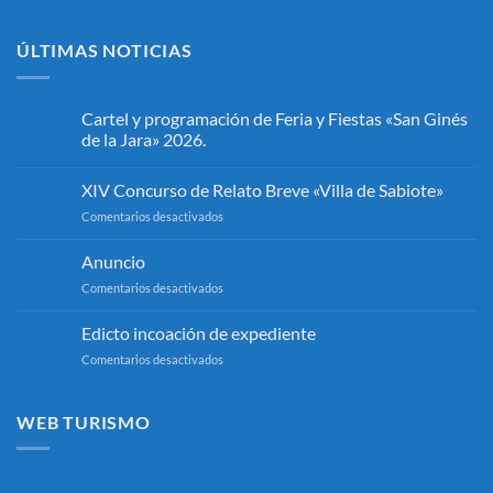
ÚLTIMAS NOTICIAS
Cartel y programación de Feria y Fiestas «San Ginés
de la Jara» 2026.
No
hay
XIV Concurso de Relato Breve «Villa de Sabiote»
comentarios
en
en
Comentarios desactivados
Cartel
y
XIV
programación
Concurso
Anuncio
de
de
Feria
en
Comentarios desactivados
y
Relato
Fiestas
Anuncio
Breve
«San
«Villa
Edicto incoación de expediente
Ginés
de
de
en
Comentarios desactivados
la
Sabiote»
Jara»
Edicto
2026.
incoación
de
WEB TURISMO
expediente