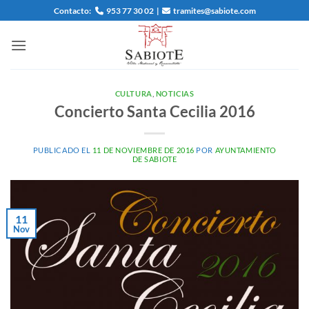
Saltar
Contacto:
953 77 30 02
|
tramites@sabiote.com
al
contenido
CULTURA
,
NOTICIAS
Concierto Santa Cecilia 2016
PUBLICADO EL
11 DE NOVIEMBRE DE 2016
POR
AYUNTAMIENTO
DE SABIOTE
11
Nov