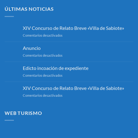
ÚLTIMAS NOTICIAS
XIV Concurso de Relato Breve «Villa de Sabiote»
en
Comentarios desactivados
XIV
Concurso
Anuncio
de
en
Comentarios desactivados
Relato
Anuncio
Breve
«Villa
Edicto incoación de expediente
de
en
Comentarios desactivados
Sabiote»
Edicto
incoación
XIV Concurso de Relato Breve «Villa de Sabiote»
de
en
Comentarios desactivados
expediente
XIV
Concurso
de
WEB TURISMO
Relato
Breve
«Villa
de
Sabiote»