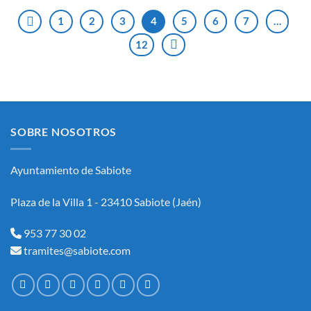
1
2
3
4
5
6
7
…
12
SOBRE NOSOTROS
Ayuntamiento de Sabiote
Plaza de la Villa 1 - 23410 Sabiote (Jaén)
953 77 30 02
tramites@sabiote.com