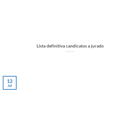
Lista definitiva candicatos a jurado
12
Jul