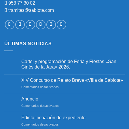
953 77 30 02
tramites@sabiote.com
ÚLTIMAS NOTICIAS
Cartel y programación de Feria y Fiestas «San
Ginés de la Jara» 2026.
No
hay
XIV Concurso de Relato Breve «Villa de Sabiote»
comentarios
en
en
Comentarios desactivados
Cartel
y
XIV
programación
Concurso
Anuncio
de
de
Feria
en
Comentarios desactivados
y
Relato
Fiestas
Anuncio
Breve
«San
«Villa
Edicto incoación de expediente
Ginés
de
de
en
Comentarios desactivados
la
Sabiote»
Jara»
Edicto