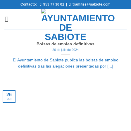
Saltar
Contacto:
953 77 30 02
|
tramites@sabiote.com
al
contenido
Bolsas de empleo definitivas
26 de julio de 2024
El Ayuntamiento de Sabiote publica las bolsas de empleo
definitivas tras las alegaciones presentadas por [...]
26
Jul