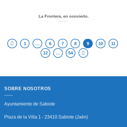
La Frontera, en concierto.
1
…
6
7
8
9
10
11
12
…
54
SOBRE NOSOTROS
Ayuntamiento de Sabiote
Plaza de la Villa 1 - 23410 Sabiote (Jaén)