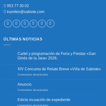
953 77 30 02
tramites@sabiote.com
ÚLTIMAS NOTICIAS
Cartel y programación de Feria y Fiestas «San
Ginés de la Jara» 2026.
No
hay
XIV Concurso de Relato Breve «Villa de Sabiote»
comentarios
en
en
Comentarios desactivados
Cartel
y
XIV
programación
Concurso
Anuncio
de
de
Feria
en
Comentarios desactivados
y
Relato
Fiestas
Anuncio
Breve
«San
«Villa
Edicto incoación de expediente
Ginés
de
de
en
Comentarios desactivados
la