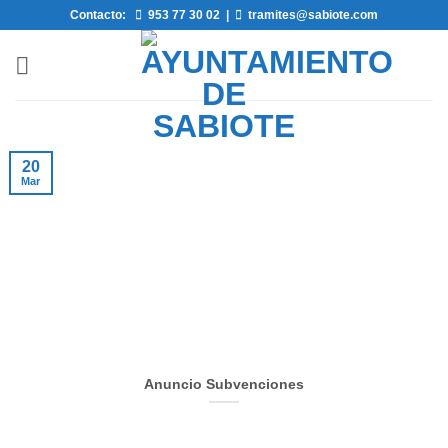
Saltar
Contacto:
953 77 30 02
|
tramites@sabiote.com
al
contenido
20
Mar
Anuncio Subvenciones