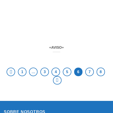
«AVISO»
1
…
3
4
5
6
7
8
SOBRE NOSOTROS