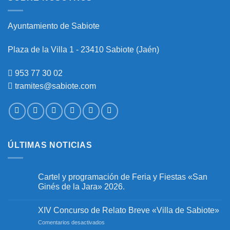
Ayuntamiento de Sabiote
Plaza de la Villa 1 - 23410 Sabiote (Jaén)
953 77 30 02
tramites@sabiote.com
ÚLTIMAS NOTICIAS
Cartel y programación de Feria y Fiestas «San
Ginés de la Jara» 2026.
No
hay
XIV Concurso de Relato Breve «Villa de Sabiote»
comentarios
en
en
Comentarios desactivados
Cartel