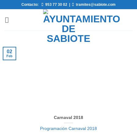
Saltar
Contacto:
953 77 30 02
|
tramites@sabiote.com
al
contenido
02
Feb
Carnaval 2018
Programación Carnaval 2018