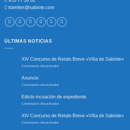
953 77 30 02
tramites@sabiote.com
ÚLTIMAS NOTICIAS
XIV Concurso de Relato Breve «Villa de Sabiote»
en
Comentarios desactivados
XIV
Concurso
Anuncio
de
en
Comentarios desactivados
Relato
Anuncio
Breve
«Villa
Edicto incoación de expediente
de
en
Comentarios desactivados
Sabiote»
Edicto
incoación
XIV Concurso de Relato Breve «Villa de Sabiote»
de
en
Comentarios desactivados
expediente
XIV