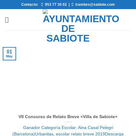
Saltar
Contacto:
953 77 30 02
|
tramites@sabiote.com
al
contenido
01
May
VII Concurso de Relato Breve «Villa de Sabiote»
Ganador Categoría Escolar: Aina Casal Pelegri
(Barcelona)Urbanitas, escolar relato breve 2019Descarga