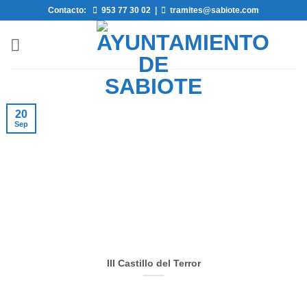
Saltar
Contacto:
953 77 30 02
|
tramites@sabiote.com
al
contenido
20
Sep
III Castillo del Terror