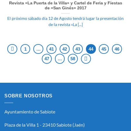
Revista «La Puerta de la Villa» y Cartel de Feria y Fiestas
de «San Ginés» 2017
El próximo sábado día 12 de Agosto tendrá lugar la presentación
de la revista «La [...]
1
…
41
42
43
44
45
46
47
…
58
SOBRE NOSOTROS
Ayuntamiento de Sabiote
Plaza de la Villa 1 - 23410 Sabiote (Jaén)