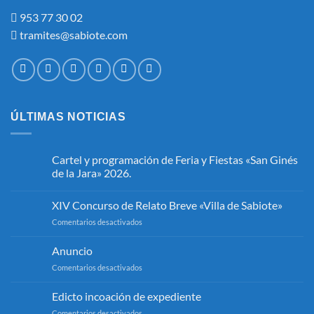
953 77 30 02
tramites@sabiote.com
ÚLTIMAS NOTICIAS
Cartel y programación de Feria y Fiestas «San Ginés
de la Jara» 2026.
No
hay
XIV Concurso de Relato Breve «Villa de Sabiote»
comentarios
en
en
Comentarios desactivados
Cartel
y
XIV
programación
Concurso
Anuncio
de
de
Feria
en
Comentarios desactivados
y
Relato
Fiestas
Anuncio
Breve
«San
«Villa
Edicto incoación de expediente
Ginés
de
de
en
Comentarios desactivados