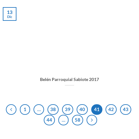
13
Dic
Belén Parroquial Sabiote 2017
1
…
38
39
40
41
42
43
44
…
58