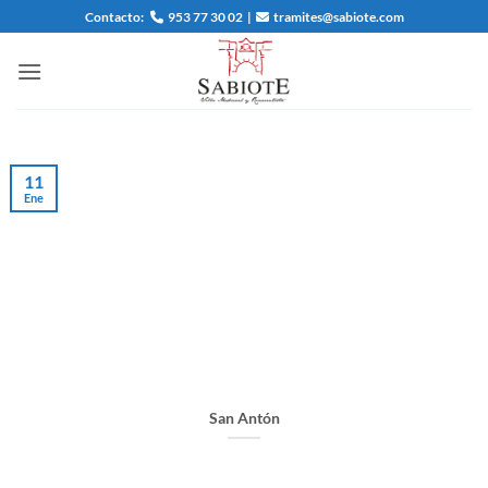
Saltar
Contacto:
953 77 30 02
|
tramites@sabiote.com
al
contenido
11
Ene
San Antón