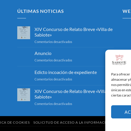
ÚLTIMAS NOTICIAS
WE
XIV Concurso de Relato Breve «Villa de
Sabiote»
en
Comentarios desactivados
XIV
Concurso
Anuncio
de
en
Comentarios desactivados
Relato
Anuncio
Breve
Edicto incoación de expediente
«Villa
Para ofrecer 
de
en
Comentarios desactivados
almacenar y/o
Sabiote»
Edicto
nos permitir
incoación
únicas en est
XIV Concurso de Relato Breve «Villa de
de
ciertas carac
Sabiote»
expediente
en
Comentarios desactivados
XIV
AC
Concurso
de
ICA DE COOKIES
SOLICITUD DE ACCESO A LA INFORMACIÓN PÚBLICA
Relato
Breve