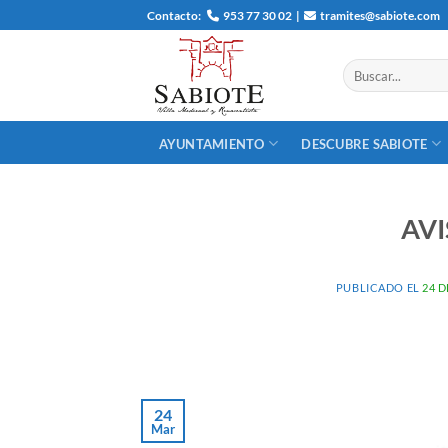
Saltar
Contacto:
953 77 30 02
|
tramites@sabiote.com
al
contenido
AYUNTAMIENTO
DESCUBRE SABIOTE
AVI
PUBLICADO EL
24 
24
Mar