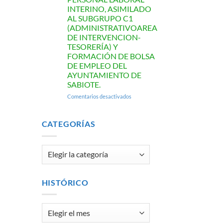
INTERINO, ASIMILADO
AL SUBGRUPO C1
(ADMINISTRATIVOAREA
DE INTERVENCION-
TESORERÍA) Y
FORMACIÓN DE BOLSA
DE EMPLEO DEL
AYUNTAMIENTO DE
SABIOTE.
en
Comentarios desactivados
LISTA
DEFINITIVA
DE
CATEGORÍAS
ASPIRANTES
CORRESPONDIENTE
AL
Categorías
PROCESO
DE
SELECCIÓN
DE
HISTÓRICO
UNPUESTO
DE
PERSONAL
Histórico
LABORAL
INTERINO,