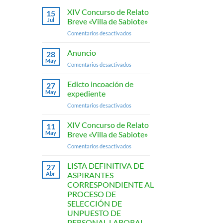
XIV Concurso de Relato
15
Jul
Breve «Villa de Sabiote»
en
Comentarios desactivados
XIV
Concurso
Anuncio
28
de
May
en
Comentarios desactivados
Relato
Anuncio
Breve
Edicto incoación de
«Villa
27
May
expediente
de
Sabiote»
en
Comentarios desactivados
Edicto
incoación
XIV Concurso de Relato
11
de
May
Breve «Villa de Sabiote»
expediente
en
Comentarios desactivados
XIV
Concurso
LISTA DEFINITIVA DE
27
de
Abr
ASPIRANTES
Relato
CORRESPONDIENTE AL
Breve
PROCESO DE
«Villa
SELECCIÓN DE
de
UNPUESTO DE
Sabiote»
PERSONAL LABORAL