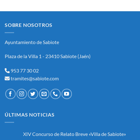
SUBGRUPO
C1
(ADMINISTRATIVOAREA
DE
INTERVENCION-
SOBRE NOSOTROS
TESORERÍA)
Y
FORMACIÓN
Ayuntamiento de Sabiote
DE
BOLSA
DE
Plaza de la Villa 1 - 23410 Sabiote (Jaén)
EMPLEO
DEL
AYUNTAMIENTO
953 77 30 02
DE
tramites@sabiote.com
SABIOTE.
ÚLTIMAS NOTICIAS
XIV Concurso de Relato Breve «Villa de Sabiote»