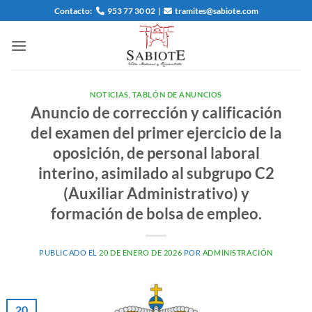
Saltar
Contacto:
953 77 30 02
|
tramites@sabiote.com
al
contenido
NOTICIAS
,
TABLÓN DE ANUNCIOS
Anuncio de corrección y calificación
del examen del primer ejercicio de la
oposición, de personal laboral
interino, asimilado al subgrupo C2
(Auxiliar Administrativo) y
formación de bolsa de empleo.
PUBLICADO EL
20 DE ENERO DE 2026
POR
ADMINISTRACIÓN
20