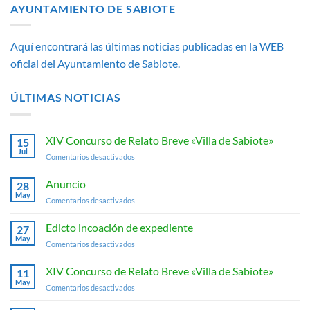
AYUNTAMIENTO DE SABIOTE
Aquí encontrará las últimas noticias publicadas en la WEB
oficial del Ayuntamiento de Sabiote.
ÚLTIMAS NOTICIAS
XIV Concurso de Relato Breve «Villa de Sabiote»
15
Jul
en
Comentarios desactivados
XIV
Concurso
Anuncio
28
de
May
en
Comentarios desactivados
Relato
Anuncio
Breve
Edicto incoación de expediente
«Villa
27
May
de
en
Comentarios desactivados
Sabiote»
Edicto
incoación
XIV Concurso de Relato Breve «Villa de Sabiote»
11
de
May
en
Comentarios desactivados
expediente
XIV