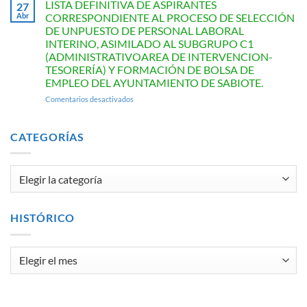
Concurso
LISTA DEFINITIVA DE ASPIRANTES
27
de
Abr
CORRESPONDIENTE AL PROCESO DE SELECCIÓN
Relato
DE UNPUESTO DE PERSONAL LABORAL
Breve
INTERINO, ASIMILADO AL SUBGRUPO C1
«Villa
(ADMINISTRATIVOAREA DE INTERVENCION-
de
TESORERÍA) Y FORMACIÓN DE BOLSA DE
Sabiote»
EMPLEO DEL AYUNTAMIENTO DE SABIOTE.
en
Comentarios desactivados
LISTA
DEFINITIVA
DE
CATEGORÍAS
ASPIRANTES
CORRESPONDIENTE
AL
Categorías
PROCESO
DE
SELECCIÓN
DE
HISTÓRICO
UNPUESTO
DE
PERSONAL
Histórico
LABORAL
INTERINO,
ASIMILADO
AL