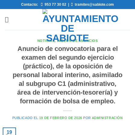
Saltar
Contacto:
953 77 30 02
|
tramites@sabiote.com
al
contenido
NOTICIAS
,
TABLÓN DE ANUNCIOS
Anuncio de convocatoria para el
examen del segundo ejercicio
(práctico), de la oposición de
personal laboral interino, asimilado
al subgrupo C1 (administrativo,
área de intervención-tesorería) y
formación de bolsa de empleo.
PUBLICADO EL
19 DE FEBRERO DE 2026
POR
ADMINISTRACIÓN
19