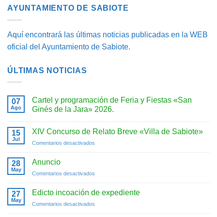
AYUNTAMIENTO DE SABIOTE
Aquí encontrará las últimas noticias publicadas en la WEB
oficial del Ayuntamiento de Sabiote.
ÚLTIMAS NOTICIAS
Cartel y programación de Feria y Fiestas «San
07
Ago
Ginés de la Jara» 2026.
No
hay
XIV Concurso de Relato Breve «Villa de Sabiote»
15
comentarios
en
Jul
en
Comentarios desactivados
Cartel
y
XIV
programación
Concurso
Anuncio
28
de
de
Feria
May
en
Comentarios desactivados
y
Relato
Anuncio
Fiestas
Breve
«San
Edicto incoación de expediente
«Villa
27
Ginés
May
de
de
en
Comentarios desactivados
la
Sabiote»
Edicto
Jara»