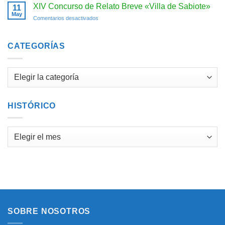
2026.
incoación
XIV Concurso de Relato Breve «Villa de Sabiote»
11
de
May
en
Comentarios desactivados
expediente
XIV
Concurso
de
CATEGORÍAS
Relato
Breve
«Villa
Categorías
de
Sabiote»
HISTÓRICO
Histórico
SOBRE NOSOTROS