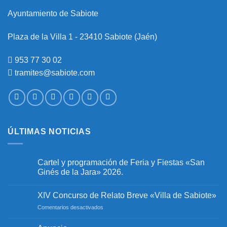
Ayuntamiento de Sabiote
Plaza de la Villa 1 - 23410 Sabiote (Jaén)
953 77 30 02
tramites@sabiote.com
ÚLTIMAS NOTICIAS
Cartel y programación de Feria y Fiestas «San
Ginés de la Jara» 2026.
No
hay
XIV Concurso de Relato Breve «Villa de Sabiote»
comentarios
en
en
Comentarios desactivados
Cartel
y
XIV
programación
Concurso