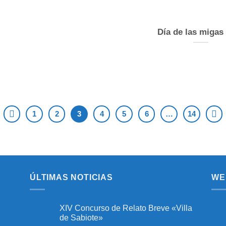
Día de las migas
1
2
3
4
5
6
…
14
ÚLTIMAS NOTICIAS
WE
XIV Concurso de Relato Breve «Villa
de Sabiote»