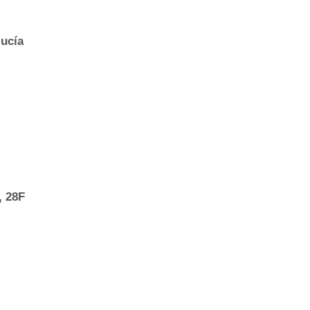
lucía
, 28F