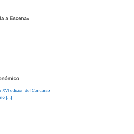
ria a Escena»
onómico
a XVI edición del Concurso
o [...]