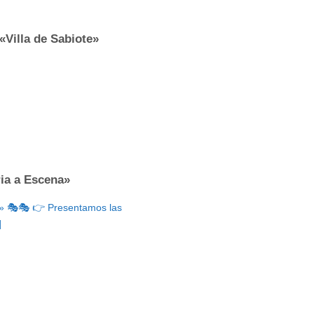
«Villa de Sabiote»
ria a Escena»
na» 🎭🎭 👉 Presentamos las
]