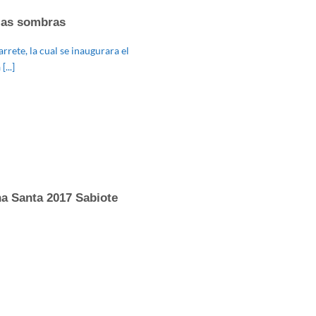
 las sombras
rrete, la cual se inaugurara el
...]
na Santa 2017 Sabiote