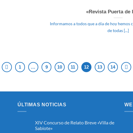
«Revista Puerta de l
Informamos a todos que a día de hoy hemos co
de todas [...]
1
…
9
10
11
12
13
14
ÚLTIMAS NOTICIAS
WE
XIV Concurso de Relato Breve «Villa de
Sabiote»