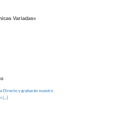
nicas Variadas»
to
ña Directo y grabarán nuestro
[...]