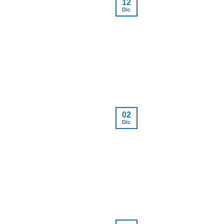
12
Dic
02
Dic